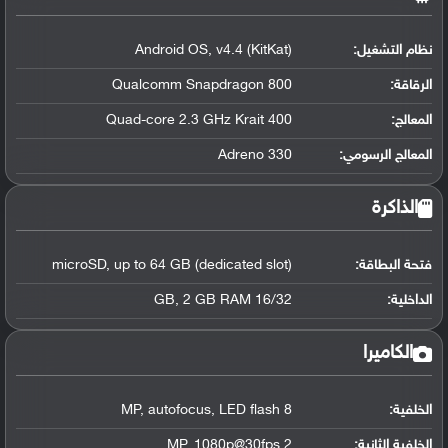
نظام التشغيل
:
Android OS, v4.4 (KitKat)
الرقاقة
:
Qualcomm Snapdragon 800
المعالج
:
Quad-core 2.3 GHz Krait 400
المعالج الرسومي
:
Adreno 330
الذاكرة
فتحة البطاقة:
microSD, up to 64 GB (dedicated slot)
الداخلية:
16/32 GB, 2 GB RAM
الكاميرا
الخلفية:
8 MP, autofocus, LED flash
الخلفية الثانية:
2 MP, 1080p@30fps