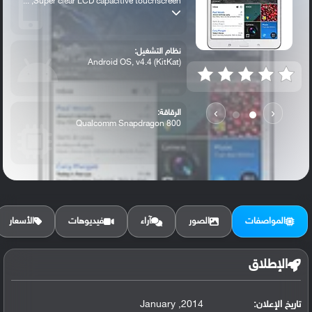
Super clear LCD capacitive touchscreen, ...
نظام التشغيل:
Android OS, v4.4 (KitKat)
›
‹
الرقاقة:
Qualcomm Snapdragon 800
الرام / التخزين:
16/32 GB, 2 GB RAM
المواصفات
الصور
آراء
فيديوهات
الأسعار
الكاميرا الأساسية:
8 MP, autofocus, LED flash
الإطلاق
تاريخ الإعلان:
2014, January