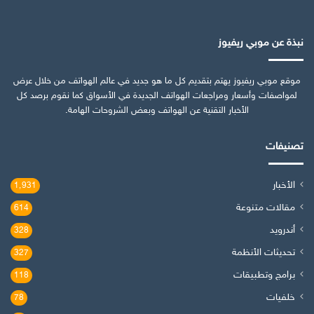
نبذة عن موبي ريفيوز
موقع موبي ريفيوز يهتم بتقديم كل ما هو جديد في عالم الهواتف من خلال عرض
لمواصفات وأسعار ومراجعات الهواتف الجديدة في الأسواق كما نقوم برصد كل
الأخبار التقنية عن الهواتف وبعض الشروحات الهامة.
تصنيفات
الأخبار
1٬931
مقالات متنوعة
614
أندرويد
328
تحديثات الأنظمة
327
برامج وتطبيقات
118
خلفيات
78