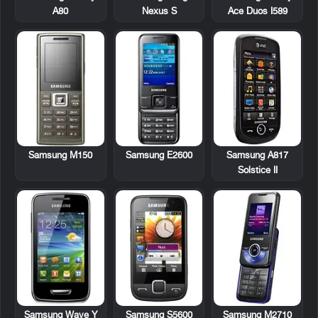
Nexus S
Ace Duos I589
A80
Samsung M150
Samsung E2600
Samsung A817
Solstice II
Samsung Wave Y
Samsung S5600
Samsung M2710