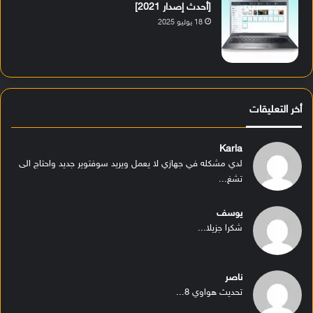
[أحدث إصدار 2021]
18 يوليو 2025
أخر التعليقات
Karla
لدي مشكله في جهازي لا يعمل ويريد سوفتوير جديد واحتاج الى
تشغ...
يوسف
شكرا جزيلا...
ناصر
تحديث هواوي 8...