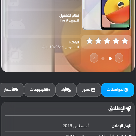
نظام التشغيل:
اندرويد 9 Pie
الرقاقة:
اكسينوس 9611 (10 نانو)
›
‹
الرام / التخزين:
64 جيجابايت 4 جيجابايت رام ، 128 جيجاباي...
المواصفات
الصور
آراء
فيديوهات
الأسعار
الكاميرا الأساسية:
48 ميجا بيكسل ،فتحة عدسة f / 2.0 ، (عريض...
الإطلاق
تاريخ الإعلان:
أغسطس 2019
البطارية:
ليثيوم بوليمر 4000 مللي أمبير غير قابلة ...