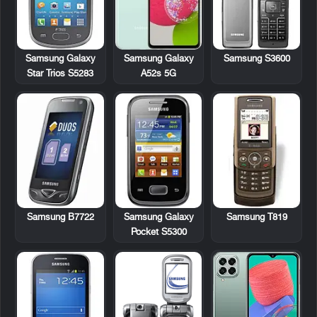
Samsung Galaxy
Samsung S3600
Samsung Galaxy
Star Trios S5283
A52s 5G
Samsung B7722
Samsung Galaxy
Samsung T819
Pocket S5300