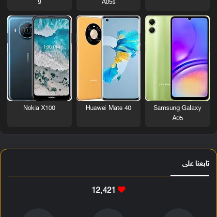
9
A05s
Nokia X100
Huawei Mate 40
Samsung Galaxy
A05
تابعنا على
12٬421