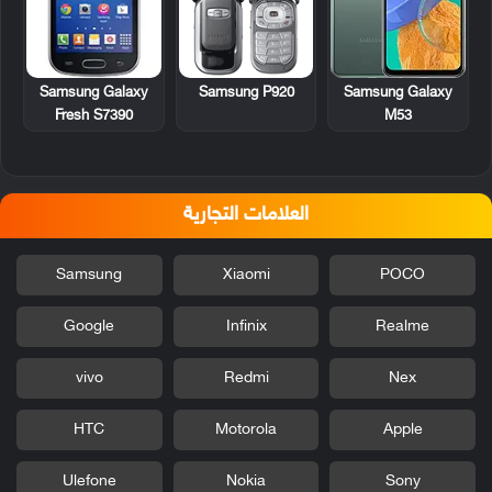
Samsung Galaxy
Samsung P920
Samsung Galaxy
Fresh S7390
M53
العلامات التجارية
Samsung
Xiaomi
POCO
Google
Infinix
Realme
vivo
Redmi
Nex
HTC
Motorola
Apple
Ulefone
Nokia
Sony