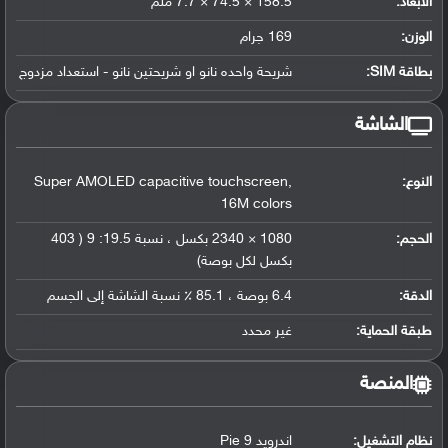
الأبعاد:
158.5 × 74.5 × 7.7 ملم
الوزن:
169 جرام
بطاقة SIM:
شريحة واحده نانو او شريحتين نانو - استعداد مزدوج
الشاشة
النوع:
Super AMOLED capacitive touchscreen,
16M colors
الحجم:
1080 × 2340 بكسل ، نسبة 19.5: 9 ( 403
بكسل لكل بوصة)
الدقة:
6.4 بوصة ، 85.1 ٪ نسبة الشاشة إلى الجسم
طبقة الحماية:
غير محدد
المنصة
نظام التشغيل
:
اندرويد 9 Pie