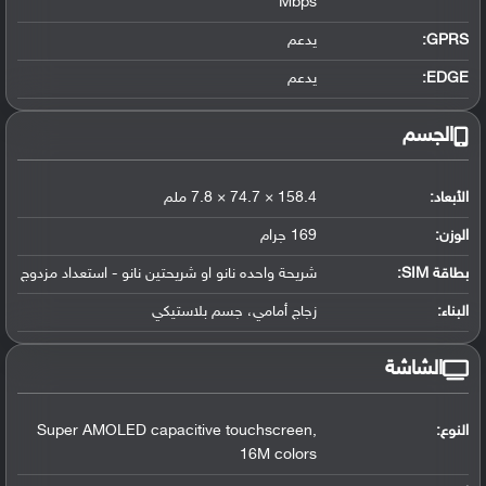
Mbps
GPRS:
يدعم
EDGE:
يدعم
الجسم
الأبعاد:
158.4 × 74.7 × 7.8 ملم
الوزن:
169 جرام
بطاقة SIM:
شريحة واحده نانو او شريحتين نانو - استعداد مزدوج
البناء:
زجاج أمامي، جسم بلاستيكي
الشاشة
النوع:
Super AMOLED capacitive touchscreen,
16M colors