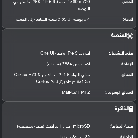
الحجم:
720 × 1560، نسبة 19.5:9، 268 بيكسل في
البوصة
الدقة:
6.4 بوصة، 85.0 ٪ نسبة الشاشة إلى الجسم
المنصة
نظام التشغيل
:
اندرويد 9 Pie; واجهة One UI
الرقاقة
:
اكسينوس 7884 (14 نانو)
المعالج
:
ثماني النواة 2x1.6 جيجاهيرتز Cortex-A73 &
6x1.35 جيجاهيرتز Cortex-A53
المعالج الرسومي
:
Mali-G71 MP2
الذاكرة
فتحة البطاقة:
microSD، حتى 1 تيرابايت (فتحة مخصصة)
الداخلية:
32 جيجا/3 جيجا رام