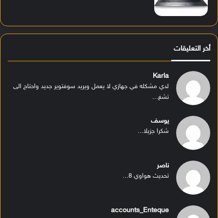
أخر التعليقات
Karla
لدي مشكله في جهازي لا يعمل ويريد سوفتوير جديد واحتاج الى
تشغ...
يوسف
شكرا جزيلا...
ناصر
تحديث هواوي 8...
accounts_Enteque