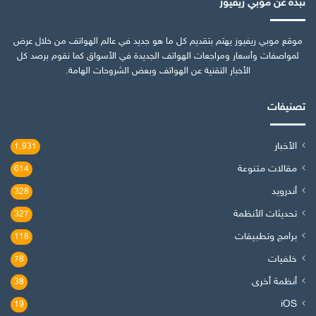
نبذة عن موبي ريفيوز
موقع موبي ريفيوز يهتم بتقديم كل ما هو جديد في عالم الهواتف من خلال عرض
لمواصفات وأسعار ومراجعات الهواتف الجديدة في الأسواق كما نقوم برصد كل
الأخبار التقنية عن الهواتف وبعض الشروحات الهامة.
تصنيفات
الأخبار
1٬931
مقالات متنوعة
614
أندرويد
328
تحديثات الأنظمة
327
برامج وتطبيقات
118
خلفيات
78
أنظمة أخرى
38
iOS
19