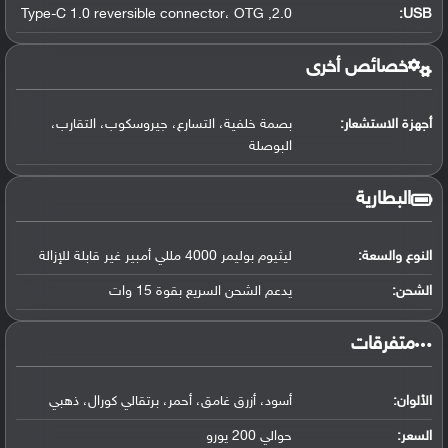
2.0, Type-C 1.0 reversible connector، OTG
:
USB
خصائص أخرى
أجهزة الاستشعار:
بصمة خلفية، التسارع، جيروسكوب، التقارب،
البوصلة
البطارية
النوع والسعة:
ليثيوم بوليمر 4000 مللي أمبير غير قابلة للإزالة
الشحن:
يدعم الشحن السريع بقوة 15 وات
‏متفرقات‏
الألوان:
أسود، أزرق غامق، أحمر، برتقالي كورال، ذهبي
السعر:
حوالي 200 يورو