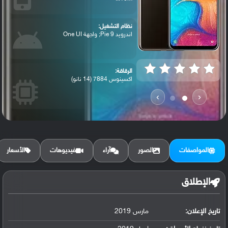
نظام التشغيل:
اندرويد 9 Pie; واجهة One UI
الرقاقة:
اكسينوس 7884 (14 نانو)
›
‹
الرام / التخزين:
32 جيجا/3 جيجا رام
المواصفات
الصور
آراء
فيديوهات
الأسعار
البطارية:
ليثيوم بوليمر 4000 مللي أمبير غير قابلة ...
الإطلاق
تاريخ الإعلان:
مارس 2019