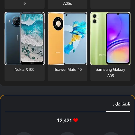
9
A05s
Nokia X100
Huawei Mate 40
Samsung Galaxy
A05
تابعنا على
12٬421