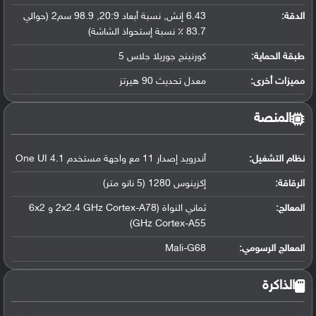
الدقة:
6.43 إنش, نسبة أبعاد 20:9, 98.9 سم2 (حوالي
83.7 ٪ نسبة إستحواذ الشاشة)
طبقة الحماية:
كورنينج جوريلا جلاس 5
مميزات أخرى:
معدل تحديث 90 هيرتز
المنصة
نظام التشغيل
:
أندرويد إصدار 11 مع واجهة مستخدم One UI 4.1
الرقاقة
:
إكزينوس 1280 (5 نانو متر)
المعالج
:
ثماني النواة (2x2.4 GHz Cortex-A78 و 6x2
GHz Cortex-A55)
المعالج الرسومي
:
Mali-G68
الذاكرة