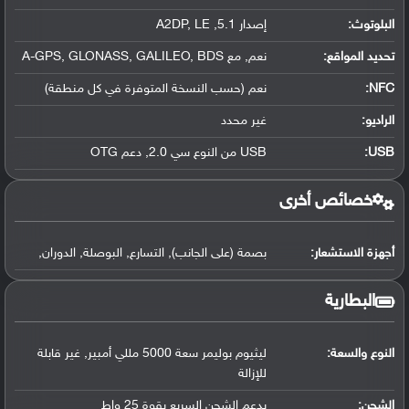
البلوتوث
:
إصدار 5.1, A2DP, LE
تحديد المواقع
:
نعم, مع A-GPS, GLONASS, GALILEO, BDS
NFC
:
نعم (حسب النسخة المتوفرة في كل منطقة)
الراديو:
غير محدد
USB
:
USB من النوع سي 2.0, دعم OTG
خصائص أخرى
أجهزة الاستشعار:
بصمة (على الجانب), التسارع, البوصلة, الدوران,
البطارية
النوع والسعة:
ليثيوم بوليمر سعة 5000 مللي أمبير, غير قابلة
للإزالة
الشحن:
يدعم الشحن السريع بقوة 25 واط