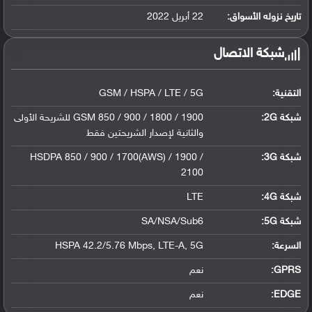
ليثيوم بوليمر سعة 5000 مللي أمبير, غير ق...
تاريخ نزوله الأسواق:
22 أبريل 2022
شبكة الاتصال
التقنية:
GSM / HSPA / LTE / 5G
شبكة 2G:
GSM 850 / 900 / 1800 / 1900 للشريحة الأولى
والثانية لإصدار الشريحتين فقط
شبكة 3G
:
HSDPA 850 / 900 / 1700(AWS) / 1900 /
2100
شبكة 4G
:
LTE
شبكة 5G
:
SA/NSA/Sub6
السرعة:
HSPA 42.2/5.76 Mbps, LTE-A, 5G
GPRS:
نعم
EDGE:
نعم