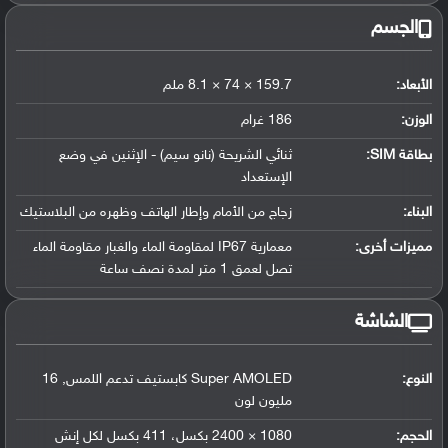
الجسم
الأبعاد:
159.7 × 74 × 8.1 ملم
الوزن:
186 غرام
بطاقة SIM:
ثنائي الشريحة (نانو سيم) - الإثنين في وضع
الإستعداد
البناء:
زجاج من الأمام وإطار الهاتف وظهره من البلاستيك
مميزات أخرى:
معمارية IP67 لمقاومة الماء والغبار مقاومة الماء
تصل لعمق 1 متر لمدة نصف ساعة
الشاشة
النوع:
Super AMOLED كابستيف تدعم اللمس, 16
مليون لون
الحجم:
1080 × 2400 بكسل، 411 بكسل لكل إنش