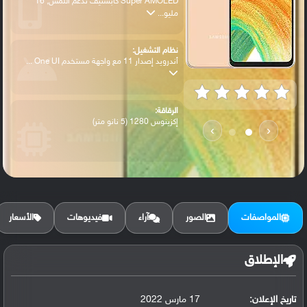
Super AMOLED كابستيف تدعم اللمس, 16
مليو...
نظام التشغيل:
أندرويد إصدار 11 مع واجهة مستخدم One UI ...
الرقاقة:
إكزينوس 1280 (5 نانو متر)
›
‹
الرام / التخزين:
128 جيجابايت مع 6 جيجابايت رام أو 128 جي...
المواصفات
الصور
آراء
فيديوهات
الأسعار
الكاميرا الأساسية:
عدسة واسعة بدقة 48 ميجابكسل (فتحة عدسة f...
الإطلاق
تاريخ الإعلان:
17 مارس 2022
البطارية: