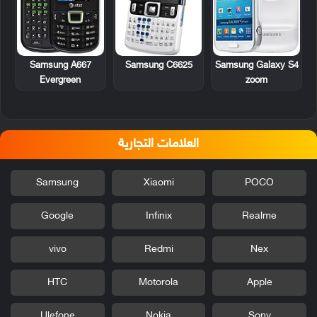
Samsung A667
Samsung C6625
Samsung Galaxy S4
Evergreen
zoom
العلامات التجارية
Samsung
Xiaomi
POCO
Google
Infinix
Realme
vivo
Redmi
Nex
HTC
Motorola
Apple
Ulefone
Nokia
Sony