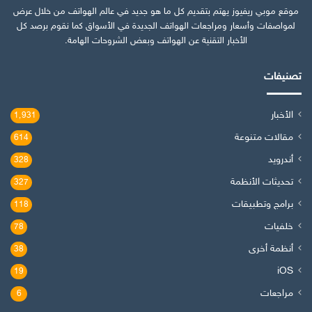
موقع موبي ريفيوز يهتم بتقديم كل ما هو جديد في عالم الهواتف من خلال عرض
لمواصفات وأسعار ومراجعات الهواتف الجديدة في الأسواق كما نقوم برصد كل
الأخبار التقنية عن الهواتف وبعض الشروحات الهامة.
تصنيفات
الأخبار
1٬931
مقالات متنوعة
614
أندرويد
328
تحديثات الأنظمة
327
برامج وتطبيقات
118
خلفيات
78
أنظمة أخرى
38
iOS
19
مراجعات
6