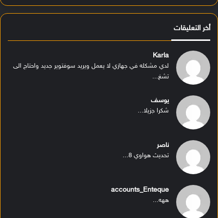
أخر التعليقات
Karla
لدي مشكله في جهازي لا يعمل ويريد سوفتوير جديد واحتاج الى
تشغ...
يوسف
شكرا جزيلا...
ناصر
تحديث هواوي 8...
accounts_Enteque
ههه...