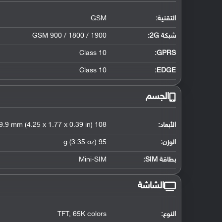
التقنية:
GSM
شبكة 2G:
GSM 900 / 1800 / 1900
Class 10
GPRS:
Class 10
EDGE:
الجسم
الأبعاد:
108 x 45 x 9.9 mm (4.25 x 1.77 x 0.39 in)
الوزن:
95 g (3.35 oz)
بطاقة SIM:
Mini-SIM
الشاشة
النوع:
TFT, 65K colors