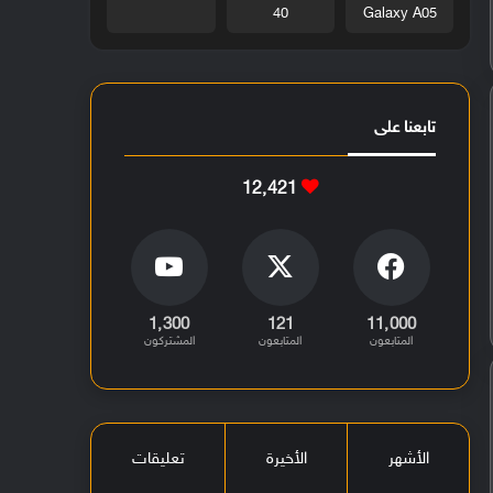
40
Galaxy A05
تابعنا على
12٬421
1٬300
121
11٬000
المتابعون
المتابعون
المشتركون
الأشهر
الأخيرة
تعليقات