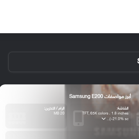
الأخبار
مقالات
الأجهزة
الأنظمة والتطبيقات
أبرز مواصفات Samsung E200
الشاشة:
الرام / التخزين:
20 MB
TFT, 65K colors ، 1.8 inches
(~21.0% sc...