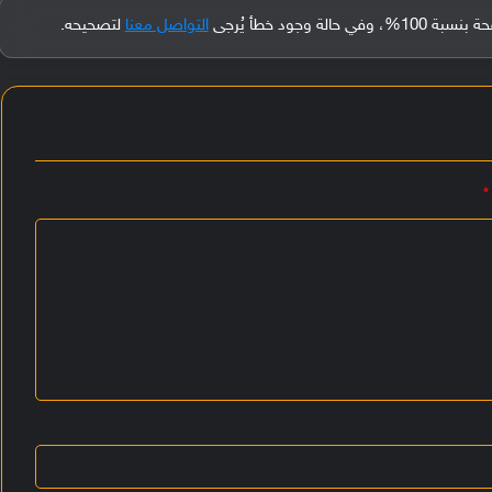
جود خطأ يُرجى
التواصل معنا
لتصحيحه.
*