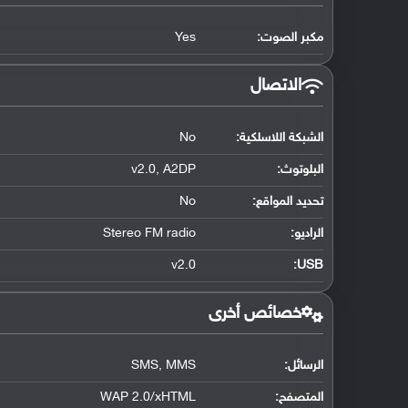
مكبر الصوت:
Yes
الاتصال
الشبكة اللاسلكية:
No
البلوتوث
:
v2.0, A2DP
تحديد المواقع
:
No
الراديو:
Stereo FM radio
v2.0
:
USB
خصائص أخرى
الرسائل:
SMS, MMS
المتصفح:
WAP 2.0/xHTML