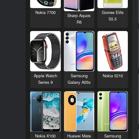
Nokia 7700
Gionee Elife
Sharp Aquos
S5.5
R6
Nokia 5210
Apple Watch
Samsung
Series 9
Galaxy A05s
Nokia X100
Huawei Mate
Samsung