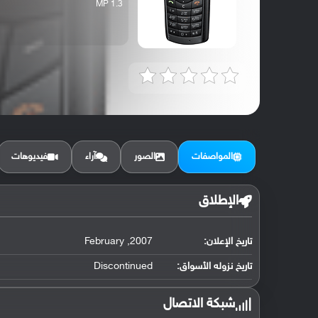
1.3 MP
المواصفات
الصور
آراء
فيديوهات
الإطلاق
تاريخ الإعلان:
2007, February
تاريخ نزوله الأسواق:
Discontinued
شبكة الاتصال