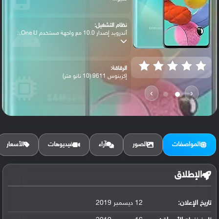
نظام التشغيل:
أندرويد إصدار 10.0 مع واجهة مستخدم One U...
الرقاقة:
إكزينوس 9611 (10 نانو متر)
›
‹
الرام / التخزين:
64 جيجابايت مع 4 جيجابايت رام أو 128 جيج...
المواصفات
الصور
آراء
فيديوهات
الأسعار
الكاميرا الأساسية:
عدسة واسعة بدقة 48 ميجابكسل ( فتحة عدسة ...
الإطلاق
تاريخ الإعلان:
12 ديسمبر 2019
البطارية:
ليثيوم بوليمر سعة 4000 مللي أمبير, غير ق...