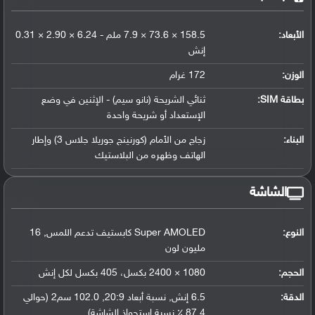
الأبعاد:
158.5 × 73.6 × 7.9 ملم - 6.24 × 2.90 × 0.31
إنش
الوزن:
172 غرام
بطاقة SIM:
ثنائي الشريحة (نانو سيم) - الإثنين في وضع
الإستعداد أو شريحة واحدة
البناء:
زجاج من الأمام (كورنينج جوريلا جلاس 3) وإطار
الهاتف وظهره من البلاستيك
الشاشة
النوع:
Super AMOLED كابستيف تدعم اللمس, 16
مليون لون
الحجم:
1080 × 2400 بكسل، 405 بكسل لكل إنش
الدقة:
6.5 إنش, نسبة أبعاد 20:9, 102.0 سم2 (حوالي
87.4 ٪ نسبة إستحواذ الشاشة)