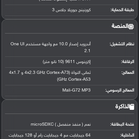
طبقة الحماية:
كورنينج جوريلا جلاس 3
المنصة
نظام التشغيل
:
أندرويد إصدار 10.0 مع واجهة مستخدم One UI
2.1
الرقاقة
:
إكزينوس 9611 (10 نانو متر)
المعالج
:
ثماني النواة (4x2.3 GHz Cortex-A73 و 4x1.7
GHz Cortex-A53)
المعالج الرسومي
:
Mali-G72 MP3
الذاكرة
فتحة البطاقة:
نعم ( منفذ منفصل ) microSDXC
الداخلية:
64 جيجابايت مع 4 جيجابايت رام أو 128 جيجابايت