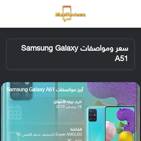
القائمة
تسجيل ا
الو
سعر ومواصفات Samsung Galaxy
A51
أبرز مواصفات Samsung Galaxy A51
تاريخ نزوله الأسواق:
16 ديسمبر 2019
الشاشة:
Super AMOLED كابستيف تدعم اللمس, 16
مليو...