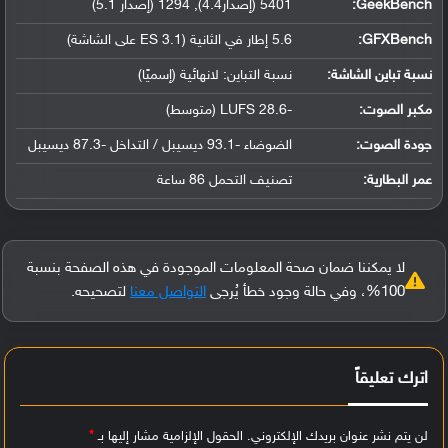
GeekBench:
5401 (إصدار4.4), 1294 (إصدار 5.1)
GFXBench:
5.6 إطار في الثانية (ES 3.1 على الشاشة)
نسبة تباين الشاشة:
نسبة التباين: لانهائية (إسميًا)
مكبر الصوت:
-28.6 LUFS (متوسط)
جودة الصوت:
الضوضاء -93.1 ديسيبل / التداخل -87.3 ديسيبل
عمر البطارية:
تصنيف التحمل 86 ساعة
لا يمكننا ضمان صحة المعلومات الموجودة في هذه الصفحة بنسبة
100%، وفي حالة وجود خطأ يُرجى
التواصل معنا
لتصحيحه.
اترك تعليقاً
لن يتم نشر عنوان بريدك الإلكتروني.
الحقول الإلزامية مشار إليها بـ
*