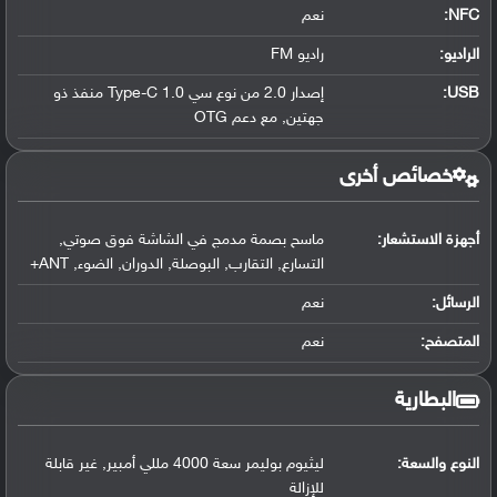
NFC
:
نعم
الراديو:
راديو FM
USB
:
إصدار 2.0 من نوع سي Type-C 1.0 منفذ ذو
جهتين, مع دعم OTG
خصائص أخرى
أجهزة الاستشعار:
ماسح بصمة مدمج في الشاشة فوق صوتي,
التسارع, التقارب, البوصلة, الدوران, الضوء, ANT+
الرسائل:
نعم
المتصفح:
نعم
البطارية
النوع والسعة:
ليثيوم بوليمر سعة 4000 مللي أمبير, غير قابلة
للإزالة