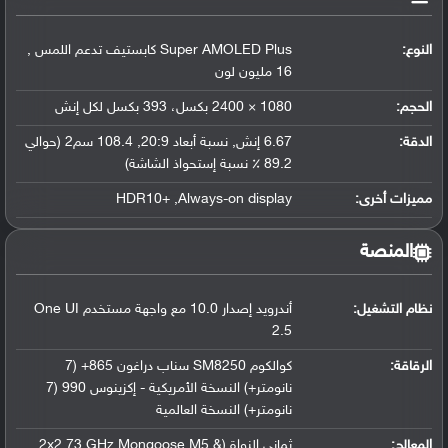
النوع:
Super AMOLED Plus كابستيف تدعم اللمس ,
16 مليون لون
الحجم:
1080 × 2400 بكسل، 393 بكسل لكل إنش
الدقة:
6.67 إنش, نسبة أبعاد 20:9, 108.4 سم2 (حوالي
89.2 ٪ نسبة إستحواذ الشاشة)
مميزات أخرى:
HDR10+ ,Always-on display
المنصة
نظام التشغيل
:
أندرويد إصدار 10.0 مع واجهة مستخدم One UI
2.5
الرقاقة
:
كوالكوم SM8250 سناب دراغون 865+ (7
نانومتر+) النسخة الأمريكية - إكزينوس 990 (7
نانومتر+) النسخة العالمية
المعالج
:
ثماني النواة (2x2.73 GHz Mongoose M5 &