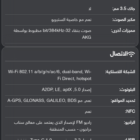
جاك 3.5 مم:
لا
مكبر الصوت:
نعم مع خاصية الستيريو
مميزات أخرى:
صوت بنقاء 32-bit/384kHz مظبوط بواسطة
AKG
الاتصال
الشبكة اللاسلكية:
Wi-Fi 802.11 a/b/g/n/ac/6, dual-band, Wi-
Fi Direct, hotspot
البلوتوث
:
إصدار 5.0, A2DP, LE, aptX
تحديد المواقع
:
نعم, مع A-GPS, GLONASS, GALILEO, BDS
NFC
:
نعم
الراديو:
راديو FM لإصدار الذي يعتمد على معالج سناب
دراجون - حسب المنطقة