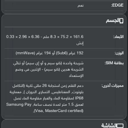
EDGE:
نعم
الجسم
الأبعاد:
161.6 × 75.2 × 8.3 ملم - 6.36 × 2.96 × 0.33
إنش
الوزن:
192 غرام (Sub6) أو 194 غرام (mmWave)
بطاقة SIM:
شريحة واحدة (نانو سيم و أو إي سيم) أو ثنائي
الشريحة هجين (نانو سيم) - الإثنين في وضع
الإستعداد
مميزات أخرى:
دعم القلم زمن استجابة 26 مللي ثانية (التكامل
بلوتوث, المغناطيس, التسارع, الدوران ), معمارية
IP68 لمقاومة الماء والغبار مقاومة الماء تصل
لعمق 1.5 متر لمدة نصف ساعة, Samsung Pay
(Visa, MasterCard certified),
الشاشة