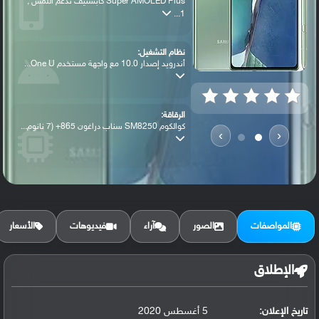
Super AMOLED Plus كابستيف تدعم اللمس ,
1...
نظام التشغيل:
أندرويد إصدار 10.0 مع واجهة مستخدم One U...
الرقاقة:
كوالكوم SM8250 سناب دراغون 865+ (7 نانوم...
›
‹
الرام / التخزين:
128 جيجابايت مع 8 جيجابايت رام أو 256 جي...
المواصفات
الصور
آراء
فيديوهات
الأسعار
الكاميرا الأساسية:
عدسة واسعة بدقة 12 ميجابكسل ( فتحة عدسة ...
الإطلاق
تاريخ الإعلان:
5 أغسطس 2020
البطارية: