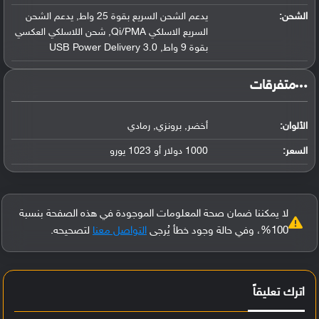
الشحن:
يدعم الشحن السريع بقوة 25 واط, يدعم الشحن
السريع الاسلكي Qi/PMA, شحن اللاسلكي العكسي
بقوة 9 واط, USB Power Delivery 3.0
‏متفرقات‏
الألوان:
أخضر, برونزي, رمادي
السعر:
1000 دولار أو 1023 يورو
لا يمكننا ضمان صحة المعلومات الموجودة في هذه الصفحة بنسبة
100%، وفي حالة وجود خطأ يُرجى
التواصل معنا
لتصحيحه.
اترك تعليقاً