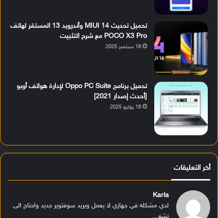
تحميل تحديث MIUI 14 وأندرويد 13 المستقر لهاتف
POCO X3 Pro مع شرح التثبيت
18 سبتمبر 2025
تحميل برنامج Oppo PC Suite لإدارة هواتف أوبو
[أحدث إصدار 2021]
18 يوليو 2025
أخر التعليقات
Karla
لدي مشكله في جهازي لا يعمل ويريد سوفتوير جديد واحتاج الى
تشغ...