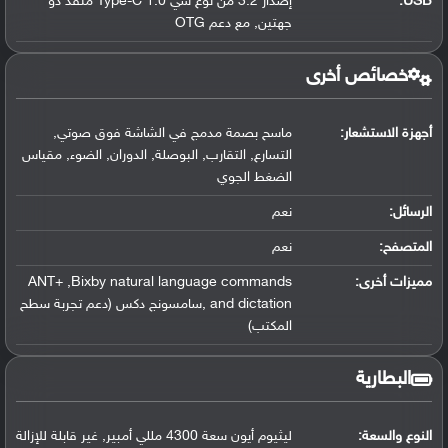
USB
:
إصدار 3.2 من نوع سي Type-C 1.0 منفذ ذو
جهتين, مع دعم OTG
خصائص أخرى
أجهزة الاستشعار:
ماسح بصمة مدمج في الشاشة فوق صوتي,
التسارع, التقارب, البوصلة, الدوران, الضوء, مقياس
الضغط الجوي
الرسائل:
نعم
المتصفح:
نعم
مميزات أخرى:
ANT+ ,Bixby natural language commands
and dictation ,سامسونج دكس (دعم تجربة سطح
المكتب)
البطارية
النوع والسعة:
ليثيوم أيون سعة 4300 مللي أمبير, غير قابلة للإزالة