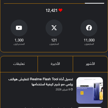
12٬421
1٬300
121
11٬000
المتابعون
المتابعون
المشتركون
الأشهر
الأخيرة
تعليقات
تحميل أداة Realme Flash Tool لتفليش هواتف
ريلمي مع شرح كيفية استخدامها
8 فبراير 2026