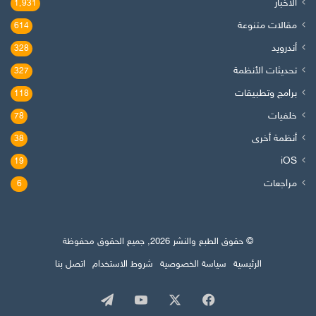
الأخبار
1٬931
مقالات متنوعة
614
أندرويد
328
تحديثات الأنظمة
327
برامج وتطبيقات
118
خلفيات
78
أنظمة أخرى
38
iOS
19
مراجعات
6
© حقوق الطبع والنشر 2026, جميع الحقوق محفوظة
الرئيسية
سياسة الخصوصية
شروط الاستخدام
اتصل بنا
‫X
فيسبوك
‫YouTube
تيلقرام