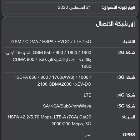
ليثيوم أيون سعة 4300 مللي أمبير, غير قاب...
تاريخ نزوله الأسواق:
21 أغسطس 2020
شبكة الاتصال
التقنية:
GSM / CDMA / HSPA / EVDO / LTE / 5G
شبكة 2G:
GSM 850 / 900 / 1800 / 1900 للشريحة الأولى
والثانية - إصدار الشريحتان فقط CDMA 800 /
1900
شبكة 3G
:
HSDPA 850 / 900 / 1700(AWS) / 1900 /
2100 CDMA2000 1xEV-DO
شبكة 4G
:
LTE
شبكة 5G
:
SA/NSA/Sub6/mmWave
السرعة:
HSPA 42.2/5.76 Mbps, LTE-A (7CA) Cat20
2000/200 Mbps, 5G
GPRS:
نعم