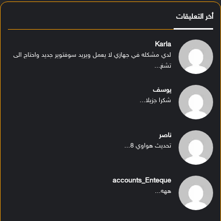
أخر التعليقات
Karla
لدي مشكله في جهازي لا يعمل ويريد سوفتوير جديد واحتاج الى
تشغ...
يوسف
شكرا جزيلا...
ناصر
تحديث هواوي 8...
accounts_Enteque
ههه...