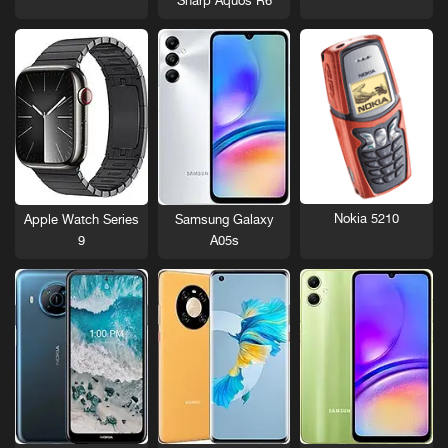
Sharp Aquos R6
Nokia 5210
Apple Watch Series
Samsung Galaxy
9
A05s