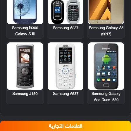
Samsung A237
Samsung I9300
Samsung Galaxy A5
Galaxy S III
(2017)
Samsung J150
Samsung A637
Samsung Galaxy
Ace Duos I589
العلامات التجارية