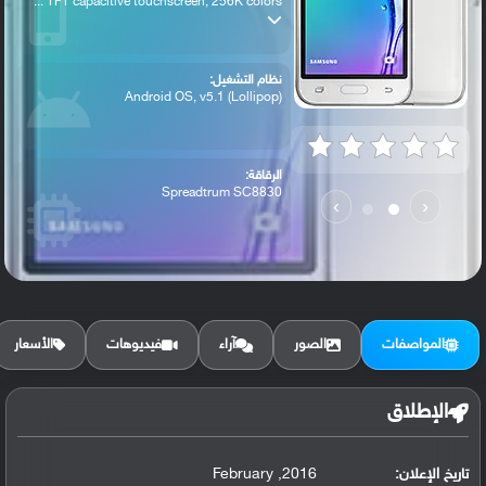
TFT capacitive touchscreen, 256K colors ...
نظام التشغيل:
Android OS, v5.1 (Lollipop)
الرقاقة:
Spreadtrum SC8830
›
‹
الرام / التخزين:
8 GB, 1 GB RAM - Galaxy J1 Nxt 8 GB, 76...
المواصفات
الصور
آراء
فيديوهات
الأسعار
الكاميرا الأساسية:
5 MP
الإطلاق
تاريخ الإعلان:
2016, February