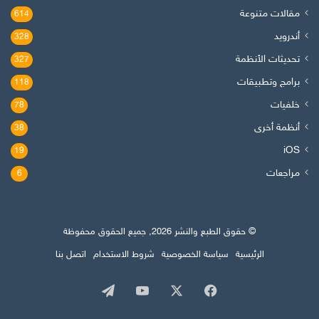
مقالات متنوعة
614
أندرويد
328
تحديثات الأنظمة
327
برامج وتطبيقات
118
خلفيات
78
أنظمة أخرى
38
iOS
19
مراجعات
6
© حقوق الطبع والنشر 2026, جميع الحقوق محفوظة
الرئيسية
سياسة الخصوصية
شروط الاستخدام
اتصل بنا
‫X
فيسبوك
‫YouTube
تيلقرام