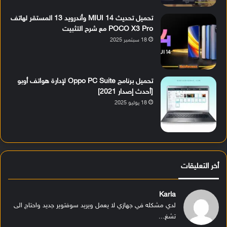
تحميل تحديث MIUI 14 وأندرويد 13 المستقر لهاتف
POCO X3 Pro مع شرح التثبيت
18 سبتمبر 2025
تحميل برنامج Oppo PC Suite لإدارة هواتف أوبو
[أحدث إصدار 2021]
18 يوليو 2025
أخر التعليقات
Karla
لدي مشكله في جهازي لا يعمل ويريد سوفتوير جديد واحتاج الى
تشغ...