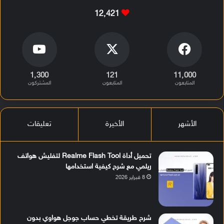
12٬421
1٬300
121
11٬000
المتابعون
المتابعون
المشتركون
الأشهر
الأخيرة
تعليقات
تحميل أداة Realme Flash Tool لتفليش هواتف
ريلمي مع شرح كيفية استخدامها
8 فبراير 2026
شرح طريقة تخطي حساب جوجل هواوي بدون