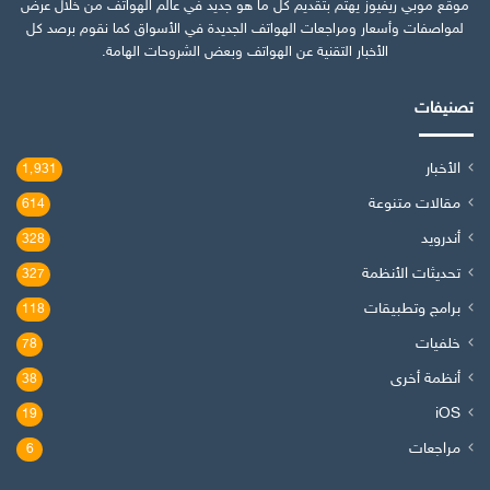
موقع موبي ريفيوز يهتم بتقديم كل ما هو جديد في عالم الهواتف من خلال عرض
لمواصفات وأسعار ومراجعات الهواتف الجديدة في الأسواق كما نقوم برصد كل
الأخبار التقنية عن الهواتف وبعض الشروحات الهامة.
تصنيفات
الأخبار
1٬931
مقالات متنوعة
614
أندرويد
328
تحديثات الأنظمة
327
برامج وتطبيقات
118
خلفيات
78
أنظمة أخرى
38
iOS
19
مراجعات
6