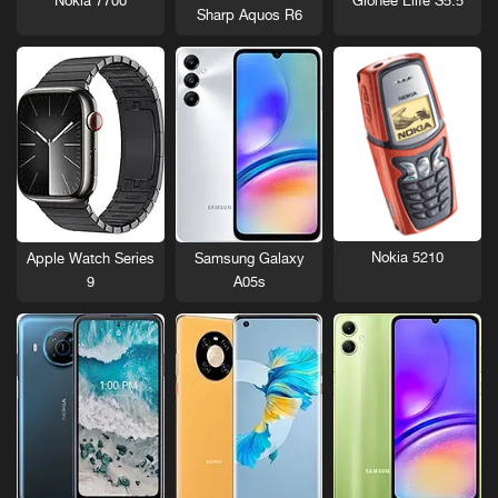
Nokia 7700
Gionee Elife S5.5
Sharp Aquos R6
Nokia 5210
Apple Watch Series
Samsung Galaxy
9
A05s