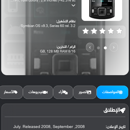
TFT, 16M colors ، 2.8 inches (~42.3% sc...
نظام التشغيل:
Symbian OS v9.3, Series 60 rel. 3.2
›
‹
الرام / التخزين:
8/16 GB, 128 MB RAM
الكاميرا الأساسية:
8 MP, autofocus, LED flash
المواصفات
الصور
آراء
فيديوهات
الأسعار
الإطلاق
تاريخ الإعلان:
2008, July. Released 2008, September