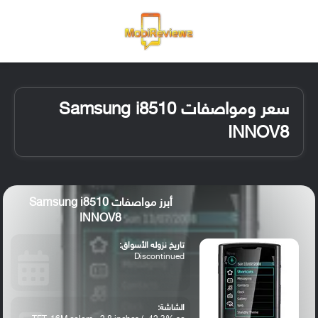
القائمة
تسجيل ا
الو
سعر ومواصفات Samsung i8510
INNOV8
أبرز مواصفات Samsung i8510
INNOV8
تاريخ نزوله الأسواق:
Discontinued
الشاشة: