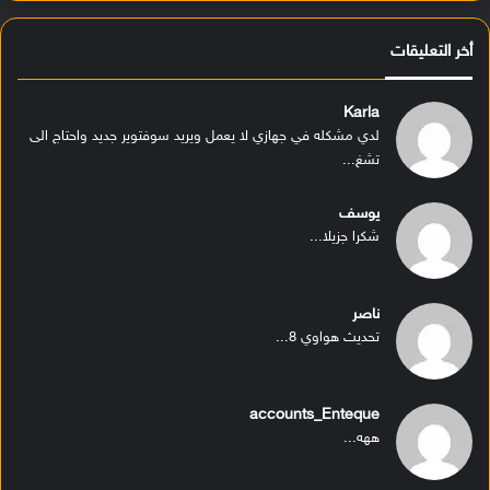
أخر التعليقات
Karla
لدي مشكله في جهازي لا يعمل ويريد سوفتوير جديد واحتاج الى
تشغ...
يوسف
شكرا جزيلا...
ناصر
تحديث هواوي 8...
accounts_Enteque
ههه...