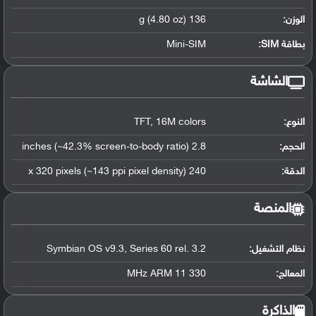
الوزن:
136 g (4.80 oz)
بطاقة SIM:
Mini-SIM
الشاشة
النوع:
TFT, 16M colors
الحجم:
2.8 inches (~42.3% screen-to-body ratio)
الدقة:
240 x 320 pixels (~143 ppi pixel density)
المنصة
نظام التشغيل
:
Symbian OS v9.3, Series 60 rel. 3.2
المعالج
:
330 MHz ARM 11
الذاكرة