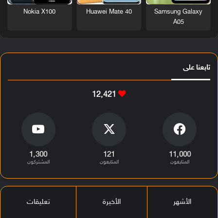
Nokia X100
Huawei Mate 40
Samsung Galaxy
A05
تابعنا على
12٬421
1٬300
121
11٬000
المتابعون
المتابعون
المشتركون
الأشهر
الأخيرة
تعليقات