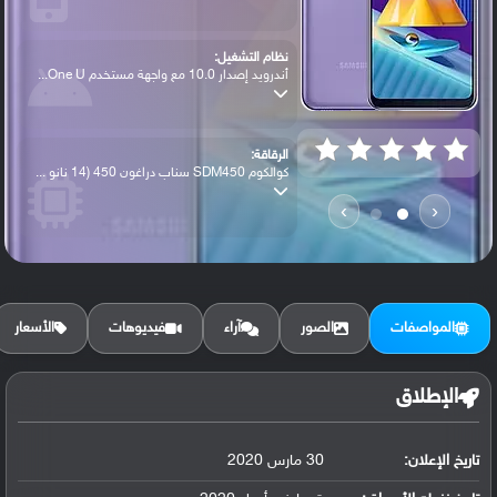
نظام التشغيل:
أندرويد إصدار 10.0 مع واجهة مستخدم One U...
الرقاقة:
كوالكوم SDM450 سناب دراغون 450 (14 نانو ...
›
‹
الرام / التخزين:
32 جيجابايت مع 3 جيجابايت رام أو 64 جيجا...
المواصفات
الصور
آراء
فيديوهات
الأسعار
الكاميرا الأساسية:
عدسة واسعة بدقة 13 ميجابكسل ( فتحة عدسة ...
الإطلاق
تاريخ الإعلان:
30 مارس 2020
البطارية:
ليثيوم بوليمر سعة 5000 مللي أمبير, غير ق...