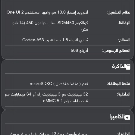
نظام التشغيل
:
أندرويد إصدار 10.0 مع واجهة مستخدم One UI 2
الرقاقة
:
كوالكوم SDM450 سناب دراغون 450 (14 نانو
متر)
المعالج
:
ثماني النواة 1.8 جيجاهيرتز Cortex-A53
المعالج الرسومي
:
أدرينو 506
الذاكرة
فتحة البطاقة:
نعم ( منفذ منفصل ) microSDXC
الداخلية:
32 جيجابايت مع 3 جيجابايت رام أو 64 جيجابايت مع
4 جيجابايت رام eMMC 5.1
الكاميرا
الخلفية:
عدسة واسعة بدقة 13 ميجابكسل ( فتحة عدسة