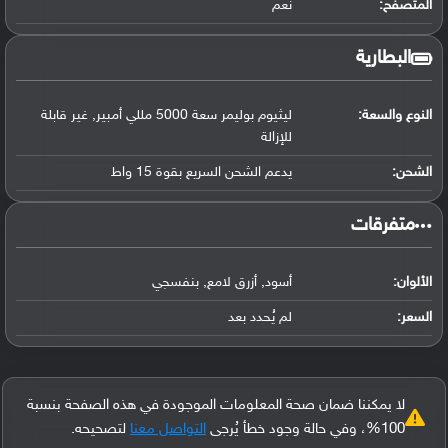
المتصفح:
نعم
البطارية
النوع والسعة:
ليثيوم بوليمر سعة 5000 مللي أمبير, غير قابلة
للإزالة
الشحن:
يدعم الشحن السريع بقوة 15 واط
‏متفرقات‏
الألوان:
أسود, أزرق لامع, بنفسجي
السعر:
لم يُحدد بعد
لا يمكننا ضمان صحة المعلومات الموجودة في هذه الصفحة بنسبة
100%، وفي حالة وجود خطأ يُرجى
التواصل معنا
لتصحيحه.