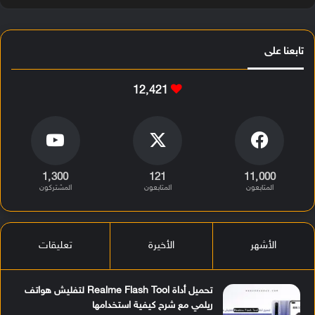
تابعنا على
12٬421
1٬300
121
11٬000
المتابعون
المتابعون
المشتركون
الأشهر
الأخيرة
تعليقات
تحميل أداة Realme Flash Tool لتفليش هواتف
ريلمي مع شرح كيفية استخدامها