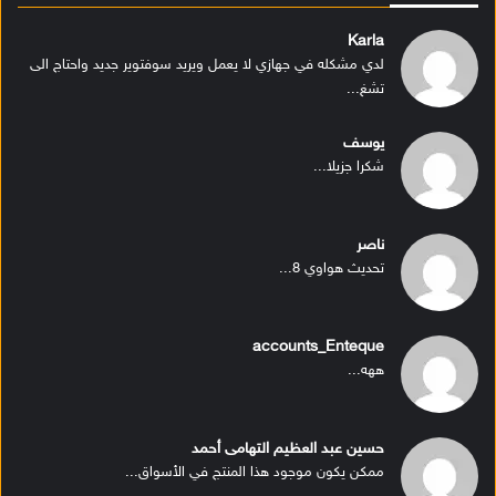
Karla
لدي مشكله في جهازي لا يعمل ويريد سوفتوير جديد واحتاج الى
تشغ...
يوسف
شكرا جزيلا...
ناصر
تحديث هواوي 8...
accounts_Enteque
ههه...
حسين عبد العظيم التهامى أحمد
ممكن يكون موجود هذا المنتج في الأسواق...