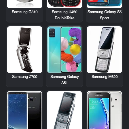
Samsung G810
Samsung U450
Samsung Galaxy S5
DoubleTake
Sport
Samsung Z700
Samsung M620
Samsung Galaxy
A51