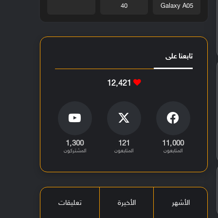
40
Galaxy A05
تابعنا على
12٬421
1٬300
121
11٬000
المتابعون
المتابعون
المشتركون
الأشهر
الأخيرة
تعليقات