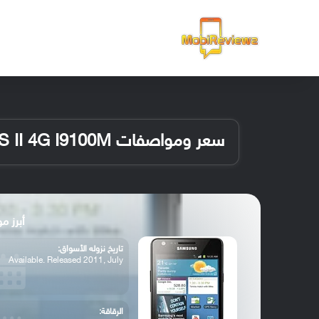
الرئيسية
سعر ومواصفات Samsung Galaxy S II 4G I9100M
أبرز مواصفات 100M
تاريخ نزوله الأسواق:
Available. Released 2011, July
الرقاقة: