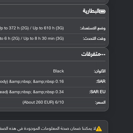
البطارية
وضع الاستعداد:
p to 372 h (2G) / Up to 610 h (3G)
وقت التحدث:
to 6 h (2G) / Up to 8 h 30 min (3G)
‏متفرقات‏
الألوان:
Black
0.16 W/kg (head) &amp;nbsp; &amp;nbsp; 0.96 W/kg (body) &amp;nbsp; &amp;nbsp;
:
SAR
0.34 W/kg (head) &amp;nbsp; &amp;nbsp;
SAR EU:
السعر:
6/10 (About 260 EUR)
لا يمكننا ضمان صحة المعلومات الموجودة في هذه الصفحة بنسبة 100%، وفي حالة و