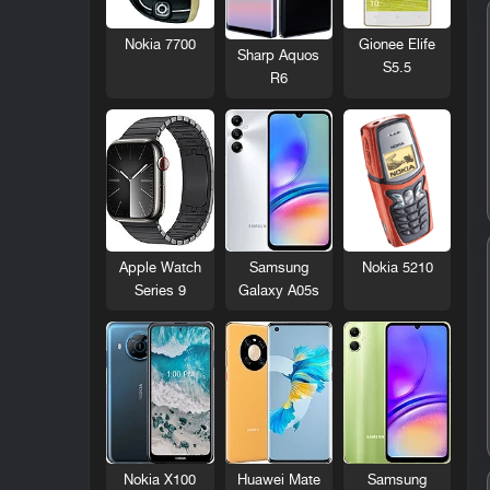
Nokia 7700
Gionee Elife
Sharp Aquos
S5.5
R6
Nokia 5210
Apple Watch
Samsung
Series 9
Galaxy A05s
Nokia X100
Huawei Mate
Samsung