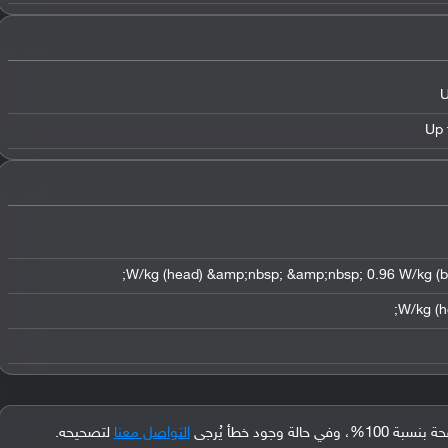
U
Up 
جود خطأ يُرجى
التواصل معنا
لتصحيحه.