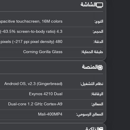
الشاشة
النوع:
acitive touchscreen, 16M colors
الحجم:
4.3 inches (~63.5% screen-to-body ratio)
الدقة:
480 x 800 pixels (~217 ppi pixel density)
طبقة الحماية:
Corning Gorilla Glass
المنصة
نظام التشغيل
:
Android OS, v2.3 (Gingerbread)
الرقاقة
:
Exynos 4210 Dual
المعالج
:
Dual-core 1.2 GHz Cortex-A9
المعالج الرسومي
:
Mali-400MP4
الذاكرة