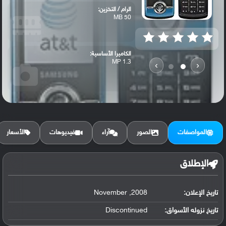
الرام / التخزين:
50 MB
الكاميرا الأساسية:
1.3 MP
›
‹
المواصفات
الصور
آراء
فيديوهات
الأسعار
الإطلاق
تاريخ الإعلان:
2008, November
تاريخ نزوله الأسواق:
Discontinued