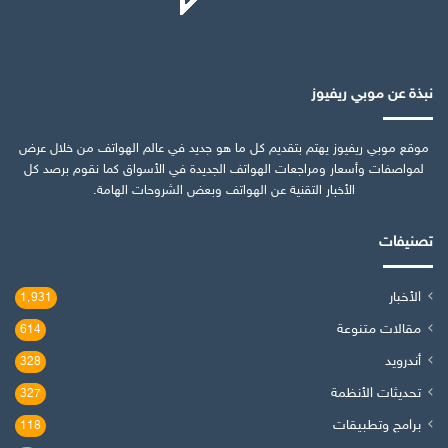
نبذة عن موبي ريفيوز
موقع موبي ريفيوز يهتم بتقديم كل ما هو جديد في عالم الهواتف من خلال عرض
لمواصفات وأسعار ومراجعات الهواتف الجديدة في الأسواق كما نقوم برصد كل
الأخبار التقنية عن الهواتف وبعض الشروحات الهامة.
تصنيفات
الأخبار
1٬931
مقالات متنوعة
614
أندرويد
328
تحديثات الأنظمة
327
برامج وتطبيقات
118