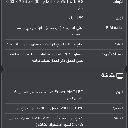
الأبعاد:
159.9 × 75.1 × 8.4 ملم - 6.30 × 2.96 × 0.33
إنش
الوزن:
189 غرام
بطاقة SIM:
ثنائي الشريحة (نانو سيم) - الإثنين في وضع
الإستعداد
البناء:
زجاج من الأمام وإطار الهاتف وظهره من البلاستيك
مميزات أخرى:
معمارية IP67 لمقاومة الماء والغبار مقاومة الماء
تصل لعمق متر لمدة نصف ساعة
الشاشة
النوع:
Super AMOLED كابستيف تدعم اللمس, 16
مليون لون
الحجم:
1080 × 2400 بكسل، 405 بكسل لكل إنش
الدقة:
6.5 إنش, نسبة أبعاد 20:9, 102.0 سم2 (حوالي
84.9 ٪ نسبة إستحواذ الشاشة)