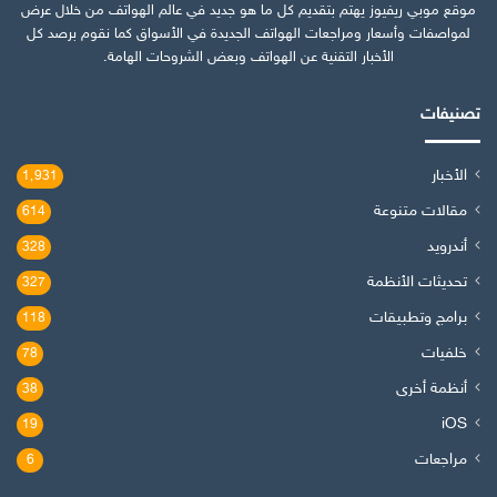
موقع موبي ريفيوز يهتم بتقديم كل ما هو جديد في عالم الهواتف من خلال عرض
لمواصفات وأسعار ومراجعات الهواتف الجديدة في الأسواق كما نقوم برصد كل
الأخبار التقنية عن الهواتف وبعض الشروحات الهامة.
تصنيفات
الأخبار
1٬931
مقالات متنوعة
614
أندرويد
328
تحديثات الأنظمة
327
برامج وتطبيقات
118
خلفيات
78
أنظمة أخرى
38
iOS
19
مراجعات
6