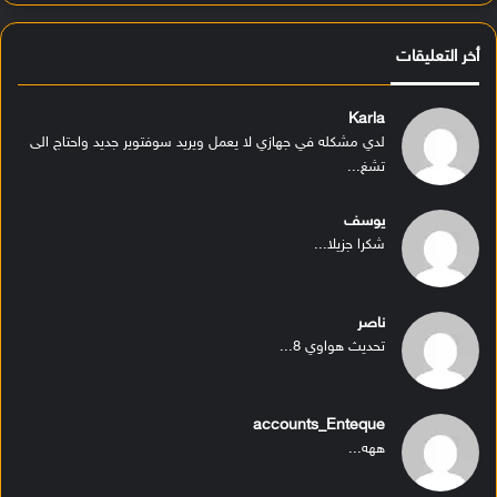
أخر التعليقات
Karla
لدي مشكله في جهازي لا يعمل ويريد سوفتوير جديد واحتاج الى
تشغ...
يوسف
شكرا جزيلا...
ناصر
تحديث هواوي 8...
accounts_Enteque
ههه...