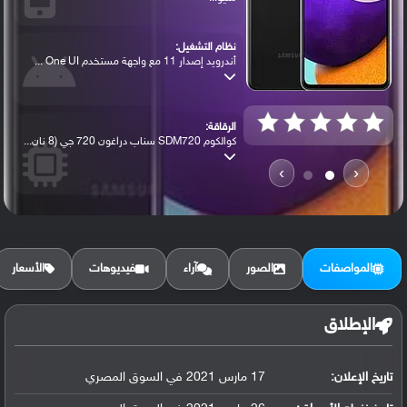
نظام التشغيل:
أندرويد إصدار 11 مع واجهة مستخدم One UI ...
الرقاقة:
كوالكوم SDM720 سناب دراغون 720 جي (8 نان...
›
‹
الرام / التخزين:
128 جيجابايت مع 4 جيجابايت رام أو 128 جي...
المواصفات
الصور
آراء
فيديوهات
الأسعار
الكاميرا الأساسية:
عدسة واسعة بدقة 64 ميجابكسل ( فتحة عدسة ...
الإطلاق
تاريخ الإعلان:
17 مارس 2021 في السوق المصري
البطارية:
ليثيوم بوليمر سعة 4500 مللي أمبير, غير ق...