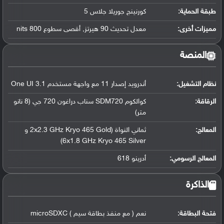
طبقة الحماية:
كورنينج جوريلا جلاس 5
مميزات أخرى:
معدل تحديث 90 هيرتز, أقصى سطوع 800 nits
المنصة
نظام التشغيل
:
أندرويد إصدار 11 مع واجهة مستخدم One UI 3.1
الرقاقة
:
كوالكوم SDM720 سناب دراغون 720 جي (8 نانو
متر)
المعالج
:
ثماني النواة (2x2.3 GHz Kryo 465 Gold و
6x1.8 GHz Kryo 465 Silver)
المعالج الرسومي
:
أدرينو 618
الذاكرة
فتحة البطاقة:
نعم ( مع منفذ بطاقة سيم ) microSDXC