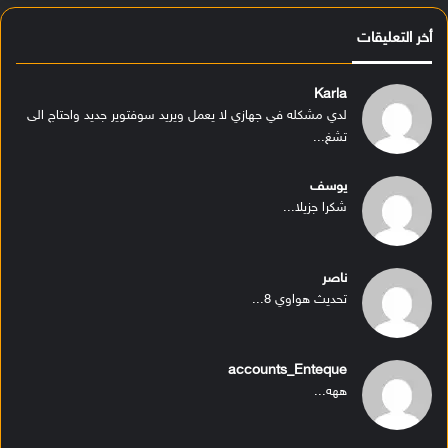
أخر التعليقات
Karla
لدي مشكله في جهازي لا يعمل ويريد سوفتوير جديد واحتاج الى
تشغ...
يوسف
شكرا جزيلا...
ناصر
تحديث هواوي 8...
accounts_Enteque
ههه...