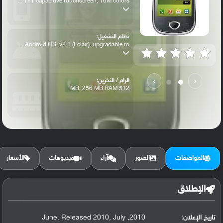
TFT capacitive touchscreen, 16M colors ...
نظام التشغيل:
Android OS, v2.1 (Eclair), upgradable to...
›
‹
الرام / التخزين:
512 MB, 256 MB RAM
الكاميرا الأساسية:
3.15 MP, autofocus
المواصفات
الصور
آراء
فيديوهات
الأسعار
الإطلاق
تاريخ الإعلان:
2010, June. Released 2010, July