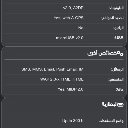
البلوتوث
:
v2.0, A2DP
تحديد المواقع
:
Yes, with A-GPS
الراديو:
No
microUSB v2.0
:
USB
خصائص أخرى
الرسائل:
SMS, MMS, Email, Push Email, IM
المتصفح:
WAP 2.0/xHTML, HTML
جافا:
Yes, MIDP 2.0
البطارية
وضع الاستعداد:
Up to 300 h