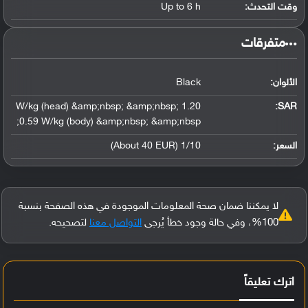
وقت التحدث:
Up to 6 h
‏متفرقات‏
الألوان:
Black
1.20 W/kg (head) &amp;nbsp; &amp;nbsp;
:
SAR
0.59 W/kg (body) &amp;nbsp; &amp;nbsp;
السعر:
1/10 (About 40 EUR)
لا يمكننا ضمان صحة المعلومات الموجودة في هذه الصفحة بنسبة
100%، وفي حالة وجود خطأ يُرجى
التواصل معنا
لتصحيحه.
اترك تعليقاً