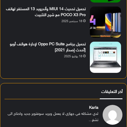
تحميل تحديث MIUI 14 وأندرويد 13 المستقر لهاتف
POCO X3 Pro مع شرح التثبيت
18 سبتمبر 2025
تحميل برنامج Oppo PC Suite لإدارة هواتف أوبو
[أحدث إصدار 2021]
18 يوليو 2025
أخر التعليقات
Karla
لدي مشكله في جهازي لا يعمل ويريد سوفتوير جديد واحتاج الى
تشغ...