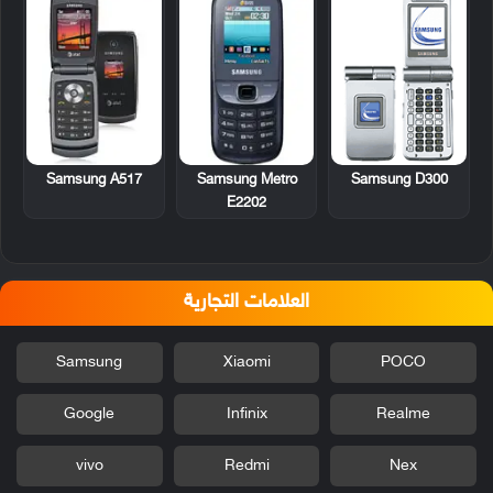
Samsung A517
Samsung Metro
Samsung D300
E2202
العلامات التجارية
Samsung
Xiaomi
POCO
Google
Infinix
Realme
vivo
Redmi
Nex