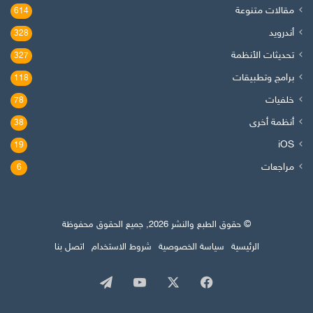
مقالات متنوعة
614
أندرويد
328
تحديثات الأنظمة
327
برامج وتطبيقات
118
خلفيات
78
أنظمة أخرى
38
iOS
19
مراجعات
6
© حقوق الطبع والنشر 2026, جميع الحقوق محفوظة
الرئيسية
سياسة الخصوصية
شروط الاستخدام
اتصل بنا
‫X
فيسبوك
‫YouTube
تيلقرام