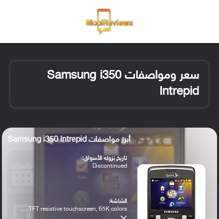
القائمة
تسجيل ا
الو
سعر ومواصفات Samsung i350
Intrepid
أبرز مواصفات Samsung i350 Intrepid
تاريخ نزوله الأسواق:
Discontinued
الشاشة:
TFT resistive touchscreen, 65K colors ،...