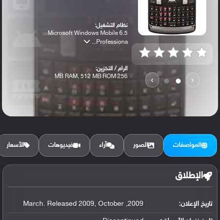
نظام التشغيل:
Microsoft Windows Mobile 6.5
Professiona...
الرام / التخزين:
256 MB RAM, 512 MB ROM
›
‹
الكاميرا الأساسية:
3.15 MP
المواصفات
الصور
آراء
فيديوهات
الأسعار
الإطلاق
تاريخ الإعلان:
2009, March. Released 2009, October