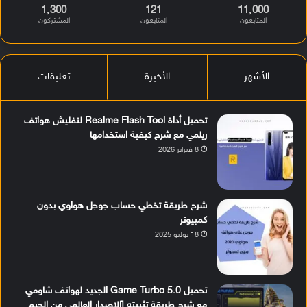
1٬300
121
11٬000
المتابعون
المتابعون
المشتركون
الأشهر
الأخيرة
تعليقات
تحميل أداة Realme Flash Tool لتفليش هواتف
ريلمي مع شرح كيفية استخدامها
8 فبراير 2026
شرح طريقة تخطي حساب جوجل هواوي بدون
كمبيوتر
18 يوليو 2025
تحميل Game Turbo 5.0 الجديد لهواتف شاومي
مع شرح طريقة تثبيته [الإصدار العالمي من الجيم