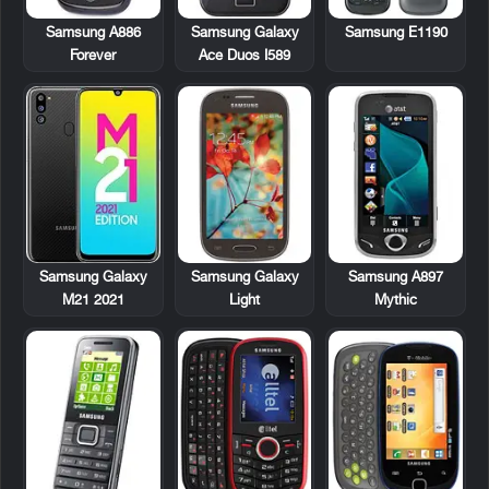
Samsung A886
Samsung Galaxy
Samsung E1190
Forever
Ace Duos I589
Samsung Galaxy
Samsung A897
Samsung Galaxy
Light
Mythic
M21 2021