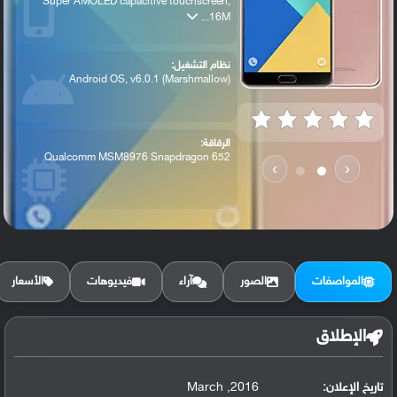
Super AMOLED capacitive touchscreen,
16M...
نظام التشغيل:
Android OS, v6.0.1 (Marshmallow)
الرقاقة:
Qualcomm MSM8976 Snapdragon 652
›
‹
الرام / التخزين:
32 GB, 4 GB RAM
المواصفات
الصور
آراء
فيديوهات
الأسعار
الكاميرا الأساسية:
16 MP, f/1.9, autofocus, OIS, LED flash
الإطلاق
تاريخ الإعلان:
2016, March