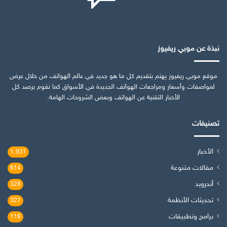
نبذة عن موبي ريفيوز
موقع موبي ريفيوز يهتم بتقديم كل ما هو جديد في عالم الهواتف من خلال عرض
لمواصفات وأسعار ومراجعات الهواتف الجديدة في الأسواق كما نقوم برصد كل
الأخبار التقنية عن الهواتف وبعض الشروحات الهامة.
تصنيفات
الأخبار
1٬931
مقالات متنوعة
614
أندرويد
328
تحديثات الأنظمة
327
برامج وتطبيقات
118