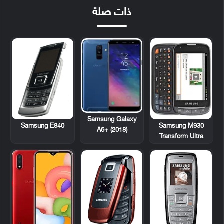
ذات صلة
Samsung Galaxy
Samsung E840
Samsung M930
A6+ (2018)
Transform Ultra