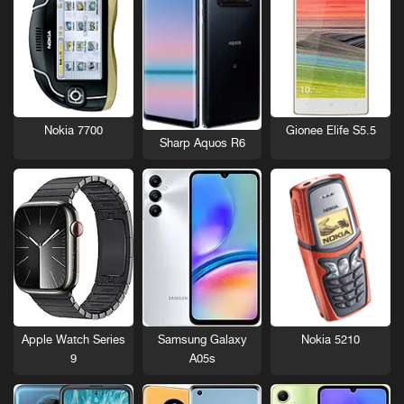
Nokia 7700
Gionee Elife S5.5
Sharp Aquos R6
Nokia 5210
Apple Watch Series
Samsung Galaxy
9
A05s