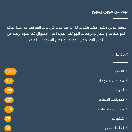
نبذة عن موبي ريفيوز
موقع موبي ريفيوز يهتم بتقديم كل ما هو جديد في عالم الهواتف من خلال عرض
لمواصفات وأسعار ومراجعات الهواتف الجديدة في الأسواق كما نقوم برصد كل
الأخبار التقنية عن الهواتف وبعض الشروحات الهامة.
تصنيفات
الأخبار
1٬931
مقالات متنوعة
614
أندرويد
328
تحديثات الأنظمة
327
برامج وتطبيقات
118
خلفيات
78
أنظمة أخرى
38