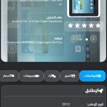
PLS TFT capacitive touchscreen, 16M colo...
نظام التشغيل:
Android OS, v4.0 (Ice Cream Sandwich)
›
‹
الرقاقة:
Qualcomm MSM8960 Snapdragon S4 Plus
الرام / التخزين:
8/16 GB, 1 GB RAM
المواصفات
الصور
آراء
فيديوهات
الأسعار
الكاميرا الأساسية:
3.15 MP
الإطلاق
تاريخ الإعلان:
2012