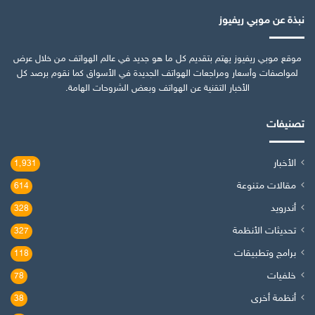
نبذة عن موبي ريفيوز
موقع موبي ريفيوز يهتم بتقديم كل ما هو جديد في عالم الهواتف من خلال عرض
لمواصفات وأسعار ومراجعات الهواتف الجديدة في الأسواق كما نقوم برصد كل
الأخبار التقنية عن الهواتف وبعض الشروحات الهامة.
تصنيفات
الأخبار
1٬931
مقالات متنوعة
614
أندرويد
328
تحديثات الأنظمة
327
برامج وتطبيقات
118
خلفيات
78
أنظمة أخرى
38