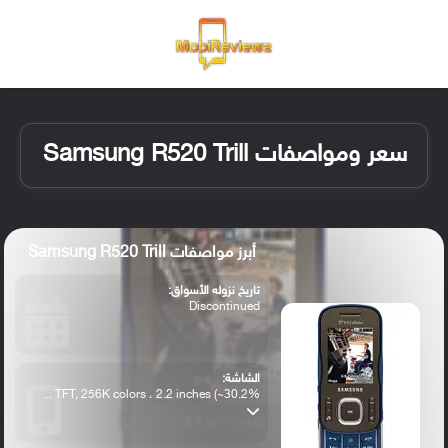
القائمة
تسجيل ا
الو
سعر ومواصفات Samsung R520 Trill
أبرز مواصفات Samsung R520 Trill
تاريخ نزوله الأسواق:
Discontinued
الشاشة:
TFT, 256K colors ، 2.2 inches (~30.2% ...