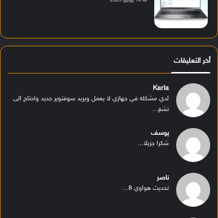
18 يوليو 2025
أخر التعليقات
Karla
لدي مشكله في جهازي لا يعمل ويريد سوفتوير جديد واحتاج الى
تشغ...
يوسف
شكرا جزيلا...
ناصر
تحديث هواوي 8...