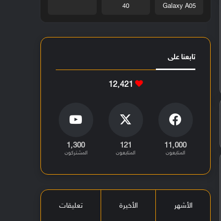
40
Galaxy A05
تابعنا على
12٬421
1٬300
121
11٬000
المتابعون
المتابعون
المشتركون
الأشهر
الأخيرة
تعليقات