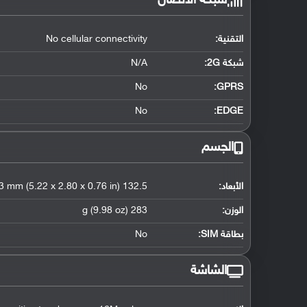
شبكة الاتصال
التقنية:
No cellular connectivity
شبكة 2G:
N/A
No
GPRS:
No
EDGE:
الجسم
الأبعاد:
132.5 x 71.2 x 19.3 mm (5.22 x 2.80 x 0.76 in)
الوزن:
283 g (9.98 oz)
بطاقة SIM:
No
الشاشة