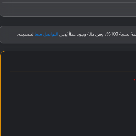
جود خطأ يُرجى
التواصل معنا
لتصحيحه.
*