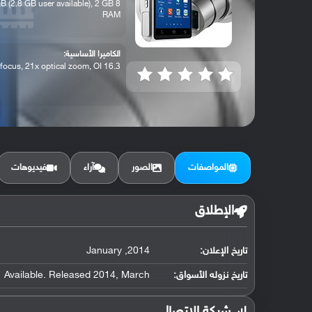
 GB (2.8 GB user available), 2 GB
RAM
الكاميرا الأساسية:
16.3 MP, autofocus, 21x optical zoom, OI...
المواصفات
الصور
آراء
فيديوهات
الإطلاق
تاريخ الإعلان:
2014, January
تاريخ نزوله الأسواق:
Available. Released 2014, March