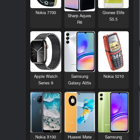
Nokia 7700
Gionee Elife
Sharp Aquos
S5.5
R6
Nokia 5210
Apple Watch
Samsung
Series 9
Galaxy A05s
Nokia X100
Huawei Mate
Samsung