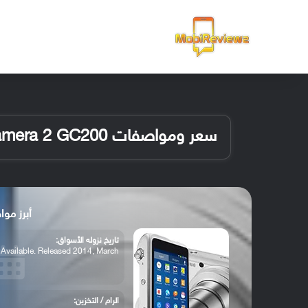
الرئيسية
سعر ومواصفات Samsung Galaxy Camera 2 GC200
أبرز مواصفات a 2 GC200
تاريخ نزوله الأسواق:
Available. Released 2014, March
الرام / التخزين: