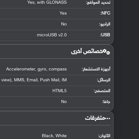
تحديد المواقع
:
Yes, with GLONASS
Yes
:
NFC
الراديو:
No
microUSB v2.0
:
USB
خصائص أخرى
أجهزة الاستشعار:
Accelerometer, gyro, compass
الرسائل:
view), MMS, Email, Push Mail, IM
المتصفح:
HTML5
جافا:
No
‏متفرقات‏
الألوان:
Black, White