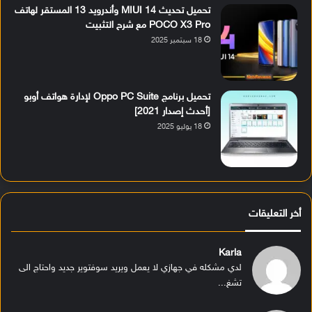
تحميل تحديث MIUI 14 وأندرويد 13 المستقر لهاتف
POCO X3 Pro مع شرح التثبيت
18 سبتمبر 2025
تحميل برنامج Oppo PC Suite لإدارة هواتف أوبو
[أحدث إصدار 2021]
18 يوليو 2025
أخر التعليقات
Karla
لدي مشكله في جهازي لا يعمل ويريد سوفتوير جديد واحتاج الى
تشغ...