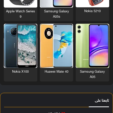
Nokia 5210
Apple Watch Series
Samsung Galaxy
9
A05s
Nokia X100
Huawei Mate 40
Samsung Galaxy
A05
تابعنا على