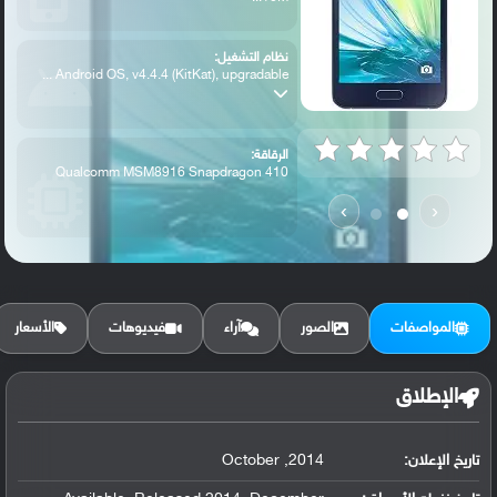
نظام التشغيل:
Android OS, v4.4.4 (KitKat), upgradable ...
الرقاقة:
Qualcomm MSM8916 Snapdragon 410
›
‹
الرام / التخزين:
16 GB, 1 GB or 1.5 GB RAM
المواصفات
الصور
آراء
فيديوهات
الأسعار
الكاميرا الأساسية:
8 MP, f/2.4, 31mm, autofocus, LED flash,
الإطلاق
تاريخ الإعلان:
2014, October