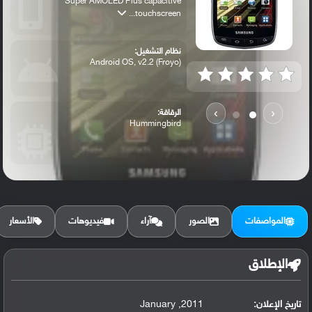
Super AMOLED Plus capacitive
touchscreen...
نظام التشغيل:
Android OS, v2.2 (Froyo)
›
‹
الرقاقة:
Hummingbird
الرام / التخزين:
2 GB
المواصفات
الصور
آراء
فيديوهات
الأسعار
الكاميرا الأساسية:
8 MP, autofocus, LED flash
الإطلاق
تاريخ الإعلان:
2011, January