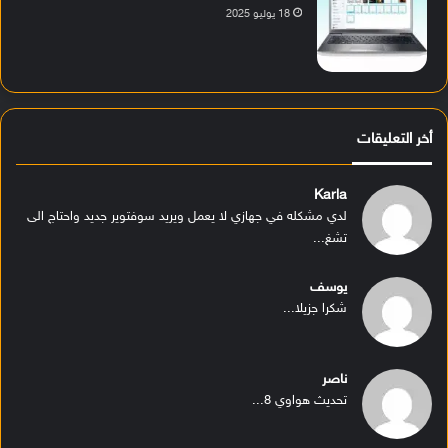
18 يوليو 2025
أخر التعليقات
Karla
لدي مشكله في جهازي لا يعمل ويريد سوفتوير جديد واحتاج الى
تشغ...
يوسف
شكرا جزيلا...
ناصر
تحديث هواوي 8...