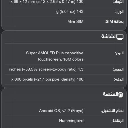
الأبعاد:
130 x 68 x 12 mm (5.12 x 2.68 x 0.47 in)
الوزن:
143 g (5.04 oz)
بطاقة SIM:
Mini-SIM
الشاشة
النوع:
Super AMOLED Plus capacitive
touchscreen, 16M colors
الحجم:
4.3 inches (~59.5% screen-to-body ratio)
الدقة:
480 x 800 pixels (~217 ppi pixel density)
المنصة
نظام التشغيل
:
Android OS, v2.2 (Froyo)
الرقاقة
:
Hummingbird