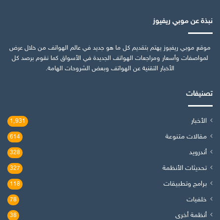
نبذة عن موبي ريفيوز
موقع موبي ريفيوز يهتم بتقديم كل ما هو جديد في عالم الهواتف من خلال عرض
لمواصفات وأسعار ومراجعات الهواتف الجديدة في الأسواق كما نقوم برصد كل
الأخبار التقنية عن الهواتف وبعض الشروحات الهامة.
تصنيفات
الأخبار
1٬931
مقالات متنوعة
614
أندرويد
328
تحديثات الأنظمة
327
برامج وتطبيقات
118
خلفيات
78
أنظمة أخرى
38