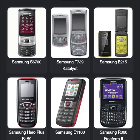
Samsung S6700
Samsung T739
Samsung E215
Katalyst
Samsung Hero Plus
Samsung E1160
Samsung R360
B159
Freeform II