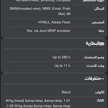
أجهزة الاستشعار:
Accelerometer, proximity, compass
الرسائل:
SMS(threaded view), MMS, Email, Push
Mail, IM
المتصفح:
HTML5, Adobe Flash
جافا:
Yes, via Java MIDP emulator
البطارية
وضع الاستعداد:
Up to 280 h
وقت التحدث:
Up to 11 h
‏متفرقات‏
الألوان:
Black
1.01 W/kg (head) &amp;nbsp; &amp;nbsp;
:
SAR
1.00 W/kg (body) &amp;nbsp; &amp;nbsp;