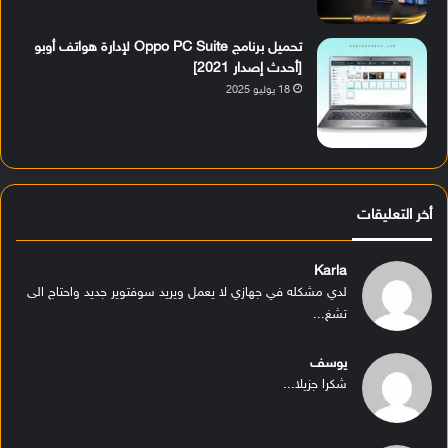
تحميل برنامج Oppo PC Suite لإدارة هواتف أوبو
[أحدث إصدار 2021]
18 يوليو 2025
أخر التعليقات
Karla
لدي مشكله في جهازي لا يعمل ويريد سوفتوير جديد واحتاج الى
تشغ...
يوسف
شكرا جزيلا...