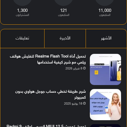
1٬300
121
11٬000
المتابعون
المتابعون
المشتركون
الأشهر
الأخيرة
تعليقات
تحميل أداة Realme Flash Tool لتفليش هواتف
ريلمي مع شرح كيفية استخدامها
8 فبراير 2026
شرح طريقة تخطي حساب جوجل هواوي بدون
كمبيوتر
18 يوليو 2025
تحميل تحديث MIUI 12.5 الرسمي لهاتف Redmi 9