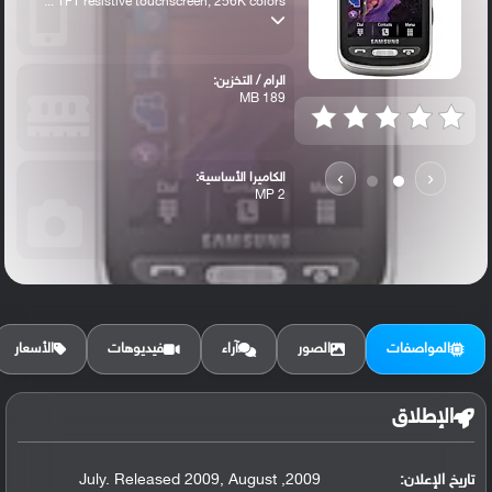
TFT resistive touchscreen, 256K colors ...
الرام / التخزين:
189 MB
›
‹
الكاميرا الأساسية:
2 MP
المواصفات
الصور
آراء
فيديوهات
الأسعار
الإطلاق
تاريخ الإعلان:
2009, July. Released 2009, August