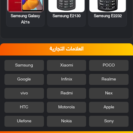
Samsung E2130
Samsung E2232
Samsung Galaxy
A21s
العلامات التجارية
Samsung
Xiaomi
POCO
Google
Infinix
Realme
vivo
Redmi
Nex
HTC
Motorola
Apple
Ulefone
Nokia
Sony