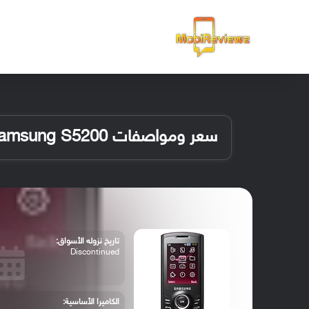
الرئيسية
سعر ومواصفات Samsung S5200
تاريخ نزوله الأسواق:
Discontinued
الكاميرا الأساسية: