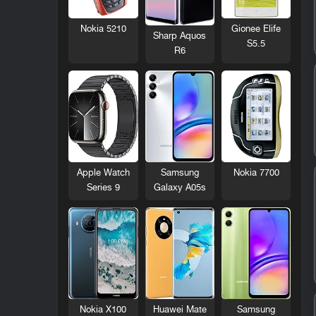
Nokia 5210
Gionee Elife
Sharp Aquos
S5.5
R6
Nokia 7700
Apple Watch
Samsung
Series 9
Galaxy A05s
Nokia X100
Huawei Mate
Samsung