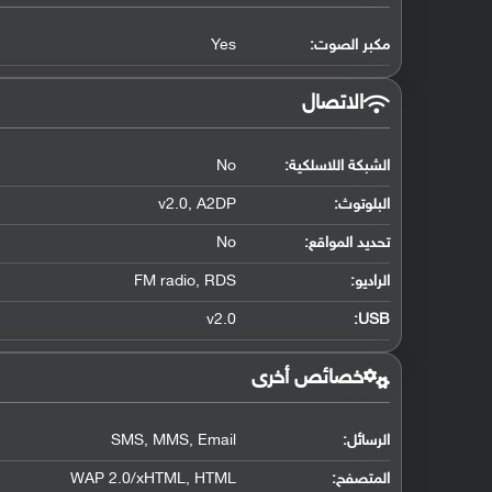
مكبر الصوت:
Yes
الاتصال
الشبكة اللاسلكية:
No
البلوتوث
:
v2.0, A2DP
تحديد المواقع
:
No
الراديو:
FM radio, RDS
v2.0
:
USB
خصائص أخرى
الرسائل:
SMS, MMS, Email
المتصفح:
WAP 2.0/xHTML, HTML