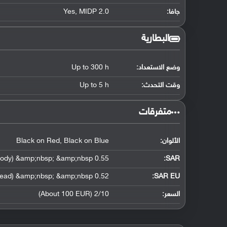
جافا:
Yes, MIDP 2.0
البطارية
وضع الاستعداد:
Up to 300 h
وقت التحدث:
Up to 5 h
‏متفرقات‏
الألوان:
Black on Red, Black on Blue
0.55 W/kg (head) &amp;nbsp; &amp;nbsp; 0.55 W/kg (body) &amp;nbsp; &amp;nbsp;
:
SAR
0.52 W/kg (head) &amp;nbsp; &amp;nbsp;
SAR EU:
السعر:
2/10 (About 100 EUR)