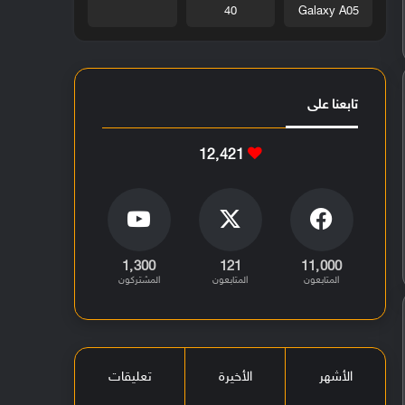
40
Galaxy A05
تابعنا على
12٬421
1٬300
121
11٬000
المتابعون
المتابعون
المشتركون
الأشهر
الأخيرة
تعليقات