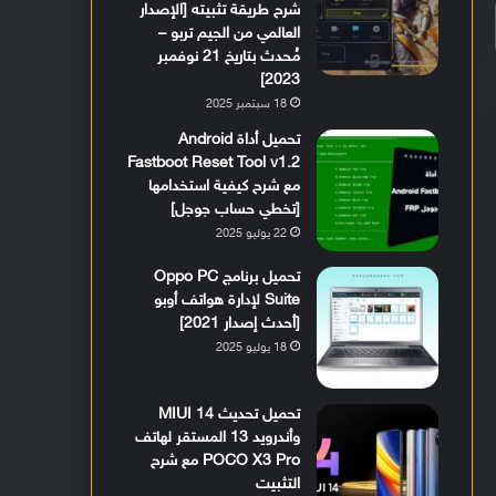
شرح طريقة تثبيته [الإصدار
العالمي من الجيم تربو –
مُحدث بتاريخ 21 نوفمبر
2023]
18 سبتمبر 2025
تحميل أداة Android
Fastboot Reset Tool v1.2
مع شرح كيفية استخدامها
[تخطي حساب جوجل]
22 يوليو 2025
تحميل برنامج Oppo PC
Suite لإدارة هواتف أوبو
[أحدث إصدار 2021]
18 يوليو 2025
تحميل تحديث MIUI 14
وأندرويد 13 المستقر لهاتف
POCO X3 Pro مع شرح
التثبيت