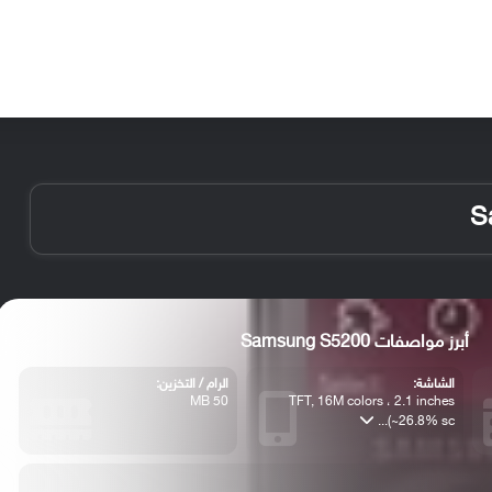
الأخبار
مقالات
الأجهزة
الأنظمة والتطبيقات
أبرز مواصفات Samsung S5200
الشاشة:
الرام / التخزين:
50 MB
TFT, 16M colors ، 2.1 inches
(~26.8% sc...