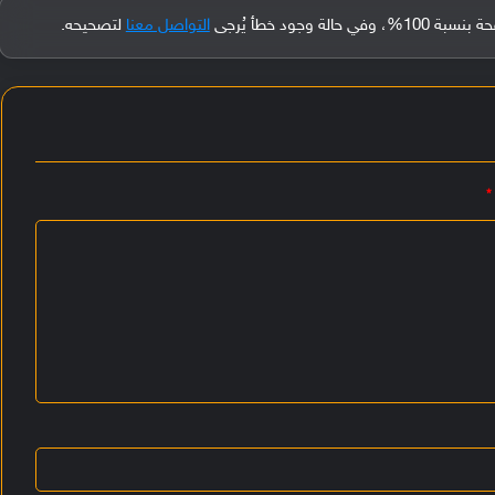
جود خطأ يُرجى
التواصل معنا
لتصحيحه.
*