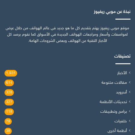
نبذة عن موبي ريفيوز
موقع موبي ريفيوز يهتم بتقديم كل ما هو جديد في عالم الهواتف من خلال عرض
لمواصفات وأسعار ومراجعات الهواتف الجديدة في الأسواق كما نقوم برصد كل
الأخبار التقنية عن الهواتف وبعض الشروحات الهامة.
تصنيفات
الأخبار
1٬931
مقالات متنوعة
614
أندرويد
328
تحديثات الأنظمة
327
برامج وتطبيقات
118
خلفيات
78
أنظمة أخرى
38