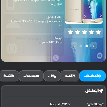
Super AMOLED capacitive touchscreen,
16M...
نظام التشغيل:
Android OS, v5.1.1 (Lollipop), upgradabl...
الرقاقة:
Exynos 7420 Octa
›
‹
الرام / التخزين:
32/64 GB, 4 GB RAM
المواصفات
الصور
آراء
فيديوهات
الأسعار
الكاميرا الأساسية:
16 MP, f/1.9, 28mm, OIS, autofocus, LED ...
الإطلاق
تاريخ الإعلان:
2015, August