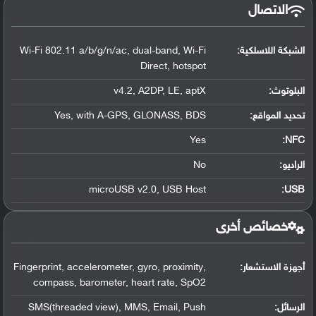
الاتصال
الشبكة اللاسلكية:
Wi-Fi 802.11 a/b/g/n/ac, dual-band, Wi-Fi
Direct, hotspot
البلوتوث
:
v4.2, A2DP, LE, aptX
تحديد المواقع
:
Yes, with A-GPS, GLONASS, BDS
Yes
:
NFC
الراديو:
No
microUSB v2.0, USB Host
:
USB
خصائص أخرى
أجهزة الاستشعار:
Fingerprint, accelerometer, gyro, proximity,
compass, barometer, heart rate, SpO2
الرسائل:
SMS(threaded view), MMS, Email, Push