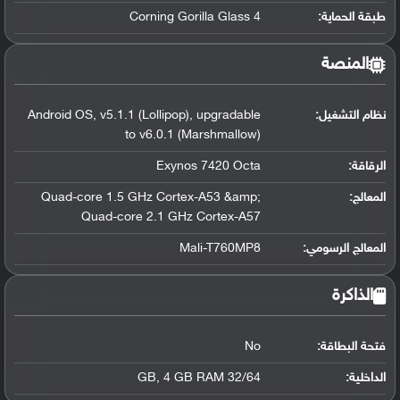
طبقة الحماية:
Corning Gorilla Glass 4
المنصة
نظام التشغيل
:
Android OS, v5.1.1 (Lollipop), upgradable
to v6.0.1 (Marshmallow)
الرقاقة
:
Exynos 7420 Octa
المعالج
:
Quad-core 1.5 GHz Cortex-A53 &amp;
Quad-core 2.1 GHz Cortex-A57
المعالج الرسومي
:
Mali-T760MP8
الذاكرة
فتحة البطاقة:
No
الداخلية:
32/64 GB, 4 GB RAM