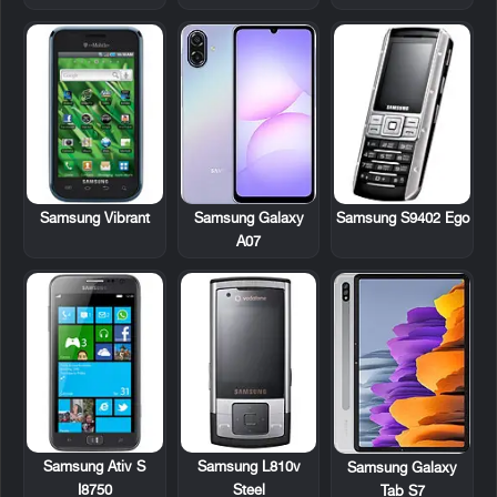
Samsung Vibrant
Samsung S9402 Ego
Samsung Galaxy
A07
Samsung Ativ S
Samsung L810v
Samsung Galaxy
I8750
Steel
Tab S7