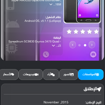
Super AMOLED capacitive touchscreen,
16M...
نظام التشغيل:
Android OS, v5.1.1 (Lollipop)
الرقاقة:
Spreadtrum SC9830 Exynos 3475 Quad -
›
‹
J3...
الرام / التخزين:
8/16 GB, 1.5 GB RAM
المواصفات
الصور
آراء
فيديوهات
الأسعار
الكاميرا الأساسية:
8 MP, f/2.2, autofocus, LED flash - J310...
الإطلاق
تاريخ الإعلان:
2015, November