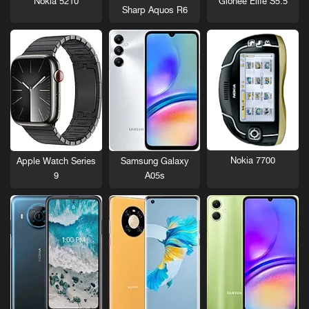
Nokia 5210
Gionee Elife S5.5
Sharp Aquos R6
Nokia 7700
Apple Watch Series
Samsung Galaxy
9
A05s