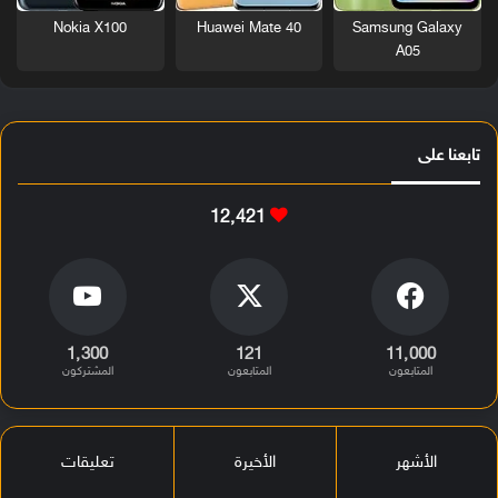
Nokia X100
Huawei Mate 40
Samsung Galaxy
A05
تابعنا على
12٬421
1٬300
121
11٬000
المتابعون
المتابعون
المشتركون
الأشهر
الأخيرة
تعليقات