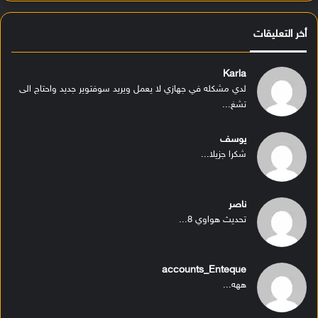
أخر التعليقات
Karla
لدي مشكله في جهازي لا يعمل ويريد سوفتوير جديد واحتاج الى
تشغ...
يوسف
شكرا جزيلا...
ناصر
تحديث هواوي 8...
accounts_Enteque
ههه...