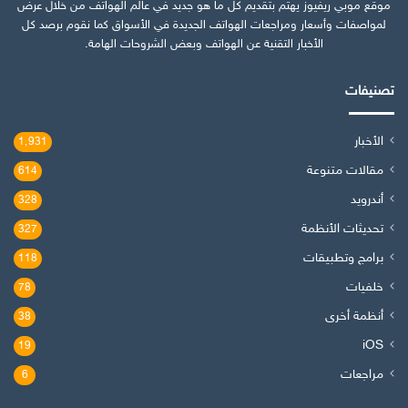
موقع موبي ريفيوز يهتم بتقديم كل ما هو جديد في عالم الهواتف من خلال عرض
لمواصفات وأسعار ومراجعات الهواتف الجديدة في الأسواق كما نقوم برصد كل
الأخبار التقنية عن الهواتف وبعض الشروحات الهامة.
تصنيفات
الأخبار
1٬931
مقالات متنوعة
614
أندرويد
328
تحديثات الأنظمة
327
برامج وتطبيقات
118
خلفيات
78
أنظمة أخرى
38
iOS
19
مراجعات
6