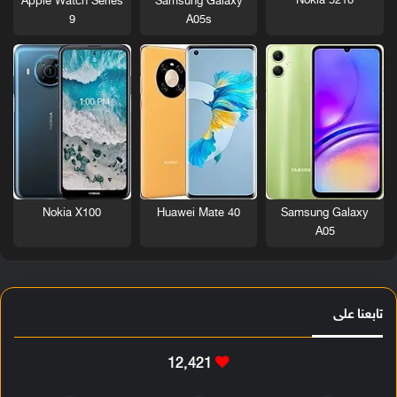
Nokia 5210
Apple Watch Series
Samsung Galaxy
9
A05s
Nokia X100
Huawei Mate 40
Samsung Galaxy
A05
تابعنا على
12٬421