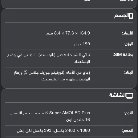
الجسم
الأبعاد:
164.9 × 77.3 × 8.4 ملم
الوزن:
199 جرام
بطاقة SIM:
ثنائي الشريحة هجين (نانو سيم) - الإثنين في وضع
الإستعداد
البناء:
زجاج من الأمام (كورنينج جوريلا جلاس 5) وإطار
الهاتف وظهره من البلاستيك
الشاشة
النوع:
Super AMOLED Plus كابستيف تدعم اللمس,
16 مليون لون
الحجم:
1080 × 2400 بكسل، 393 بكسل لكل إنش