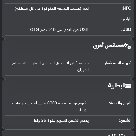
NFC
:
نعم (حسب النسخة المتوفرة في كل منطقة)
الراديو:
لا
USB
:
USB من النوع سي 2.0, دعم OTG
خصائص أخرى
أجهزة الاستشعار:
بصمة (على الجانب), التسارع, التقارب, البوصلة,
الدوران
البطارية
النوع والسعة:
ليثيوم بوليمر سعة 6000 مللي أمبير, غير قابلة
للإزالة
الشحن:
يدعم الشحن السريع بقوة 25 واط