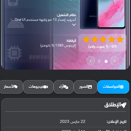
نظام التشغيل:
أندرويد إصدار 13 مع واجهة مستخدم One UI ...
الرقاقة:
إكزينوس 1380 (5 نانومتر)
5/5 - (1 صوت واحد)
›
‹
الرام / التخزين:
128 جيجابايت مع 8 جيجابايت رام أو 256 جي...
المواصفات
الصور
آراء
فيديوهات
الأسعار
الكاميرا الأساسية:
عدسة واسعة بدقة 108 ميجابكسل (فتحة عدسة ...
الإطلاق
البطارية:
تاريخ الإعلان:
22 مارس 2023
ليثيوم بوليمر سعة 6000 مللي أمبير, غير ق...