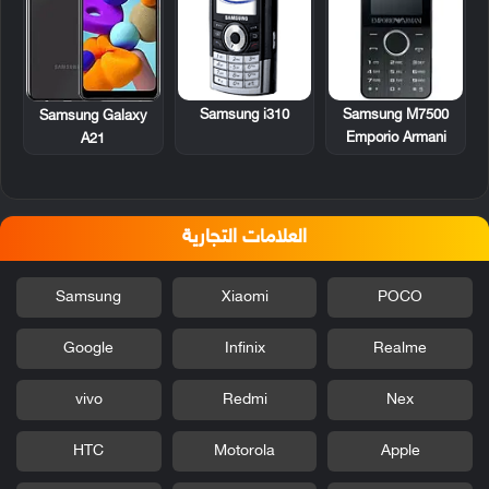
Samsung i310
Samsung M7500
Samsung Galaxy
Emporio Armani
A21
العلامات التجارية
Samsung
Xiaomi
POCO
Google
Infinix
Realme
vivo
Redmi
Nex
HTC
Motorola
Apple