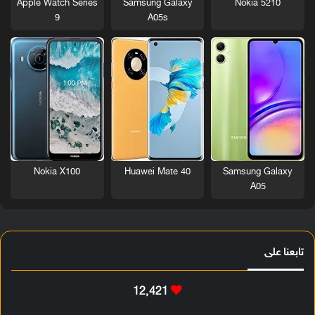
Nokia 5210
Apple Watch Series
Samsung Galaxy
9
A05s
Nokia X100
Huawei Mate 40
Samsung Galaxy
A05
تابعنا على
12٬421