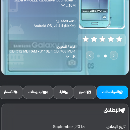
Super AMOLED capacitive touchscreen,
16M...
نظام التشغيل:
Android OS, v4.4.4 (KitKat)
الرام / التخزين:
4 GB, 512 MB RAM - J110L 4 GB, 768 MB
›
‹
R...
الكاميرا الأساسية:
5 MP, f/2.2, 31mm, autofocus, LED flash
المواصفات
الصور
آراء
فيديوهات
الأسعار
الإطلاق
تاريخ الإعلان:
2015, September