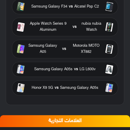
Samsung Galaxy F34
vs
Alcatel Pop C2
Apple Watch Series 9
nubia nubia
vs
Aluminum
Watch
Samsung Galaxy
Motorola MOTO
vs
A05
XT882
Samsung Galaxy A05s
vs
LG L600v
Honor X9 5G
vs
Samsung Galaxy A05s
العلامات التجارية