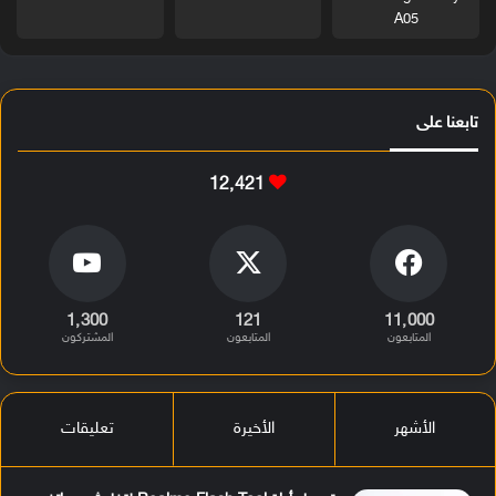
A05
تابعنا على
12٬421
1٬300
121
11٬000
المتابعون
المتابعون
المشتركون
الأشهر
الأخيرة
تعليقات