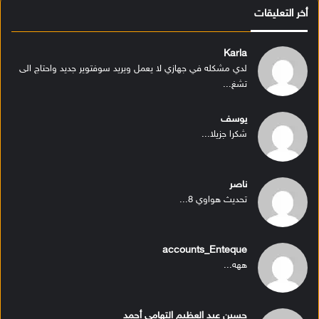
أخر التعليقات
Karla
لدي مشكله في جهازي لا يعمل ويريد سوفتوير جديد واحتاج الى
تشغ...
يوسف
شكرا جزيلا...
ناصر
تحديث هواوي 8...
accounts_Enteque
ههه...
حسين عبد العظيم التهامى أحمد