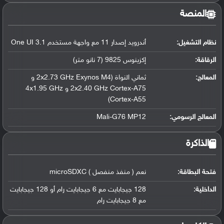
المنصة
نظام التشغيل
:
أندرويد إصدار 11 مع واجهة مستخدم One UI 3.1
الرقاقة
:
إكزينوس 9825 (7 نانو متر)
المعالج
:
ثماني النواة (2x2.73 GHz Exynos M4 و
2x2.40 GHz Cortex-A75 و 4x1.95 GHz
Cortex-A55)
المعالج الرسومي
:
Mali-G76 MP12
الذاكرة
فتحة البطاقة:
نعم ( منفذ منفصل ) microSDXC
الداخلية:
128 جيجابايت مع 6 جيجابايت رام أو 128 جيجابايت
مع 8 جيجابايت رام