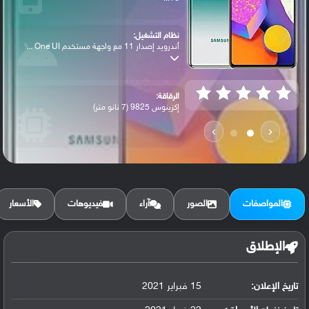
نظام التشغيل:
أندرويد إصدار 11 مع واجهة مستخدم One UI ...
الرقاقة:
إكزينوس 9825 (7 نانو متر)
›
‹
الرام / التخزين:
128 جيجابايت مع 6 جيجابايت رام أو 128 جي...
المواصفات
الصور
آراء
فيديوهات
الأسعار
الكاميرا الأساسية:
عدسة واسعة بدقة 64 ميجابكسل ( فتحة عدسة ...
الإطلاق
تاريخ الإعلان:
15 فبراير 2021
البطارية:
ليثيوم بوليمر سعة 7000 مللي أمبير, غير ق...