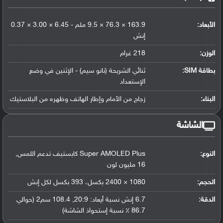
الأبعاد:
163.9 × 76.3 × 9.5 ملم - 6.45 × 3.00 × 0.37
إنش
الوزن:
218 غرام
بطاقة SIM:
ثنائي الشريحة (نانو سيم) - الإثنين في وضع
الإستعداد
البناء:
زجاج من الأمام وإطار الهاتف وظهره من البلاستيك
الشاشة
النوع:
Super AMOLED Plus كابستيف تدعم اللمس,
16 مليون لون
الحجم:
1080 × 2400 بكسل، 393 بكسل لكل إنش
الدقة:
6.7 إنش نسبة أيعاد: 20:9, 108.4 سم2 (حوالي
86.7 ٪ نسبة إستحواذ الشاشة)