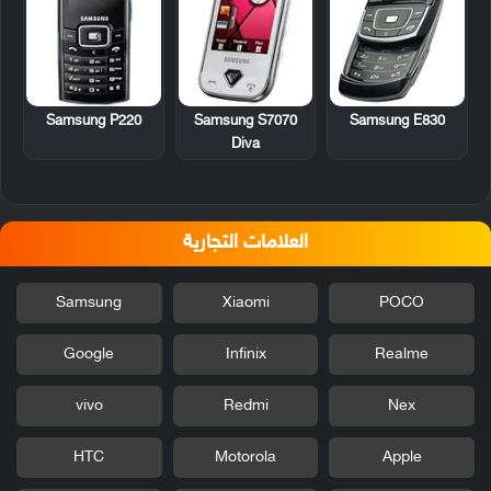
Samsung P220
Samsung S7070
Samsung E830
Diva
العلامات التجارية
Samsung
Xiaomi
POCO
Google
Infinix
Realme
vivo
Redmi
Nex
HTC
Motorola
Apple