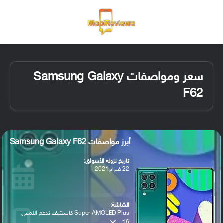
القائمة
تسجيل ا
الو
سعر ومواصفات Samsung Galaxy
F62
أبرز مواصفات Samsung Galaxy F62
تاريخ نزوله الأسواق:
22 فبراير2021
الشاشة:
Super AMOLED Plus كابستيف تدعم اللمس,
16...