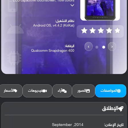
LCD capacitive touchscreen, 16M colors ...
نظام التشغيل:
Android OS, v4.4.2 (KitKat)
›
‹
الرقاقة:
Qualcomm Snapdragon 400
الرام / التخزين:
16 GB, 1.5 GB RAM
المواصفات
الصور
آراء
فيديوهات
الأسعار
الكاميرا الأساسية:
3.15 MP, autofocus, LED flash
الإطلاق
تاريخ الإعلان:
2014, September