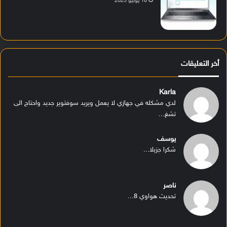
18 يوليو 2025
أخر التعليقات
Karla
لدي مشكله في جهازي لا يعمل ويريد سوفتوير جديد واحتاج الى
تشغ...
يوسف
شكرا جزيلا...
ناصر
تحديث هواوي 8...