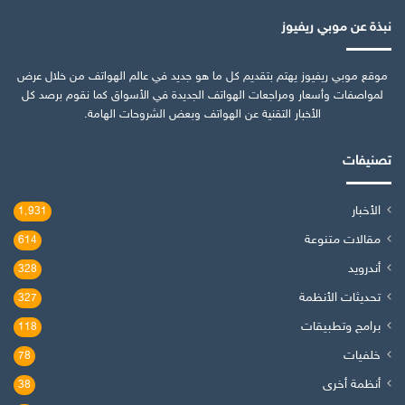
نبذة عن موبي ريفيوز
موقع موبي ريفيوز يهتم بتقديم كل ما هو جديد في عالم الهواتف من خلال عرض
لمواصفات وأسعار ومراجعات الهواتف الجديدة في الأسواق كما نقوم برصد كل
الأخبار التقنية عن الهواتف وبعض الشروحات الهامة.
تصنيفات
الأخبار
1٬931
مقالات متنوعة
614
أندرويد
328
تحديثات الأنظمة
327
برامج وتطبيقات
118
خلفيات
78
أنظمة أخرى
38