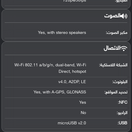
الفيديو:
720p@30fps
الصوت
مكبر الصوت:
Yes, with stereo speakers
الاتصال
الشبكة اللاسلكية:
Wi-Fi 802.11 a/b/g/n, dual-band, Wi-Fi
Direct, hotspot
البلوتوث
:
v4.0, A2DP, LE
تحديد المواقع
:
Yes, with A-GPS, GLONASS
Yes
:
NFC
الراديو:
No
microUSB v2.0
:
USB