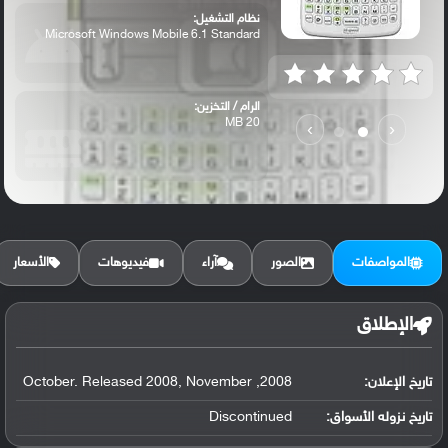
نظام التشغيل:
Microsoft Windows Mobile 6.1 Standard
الرام / التخزين:
20 MB
›
‹
الكاميرا الأساسية:
2 MP
المواصفات
الصور
آراء
فيديوهات
الأسعار
الإطلاق
تاريخ الإعلان:
2008, October. Released 2008, November
تاريخ نزوله الأسواق:
Discontinued