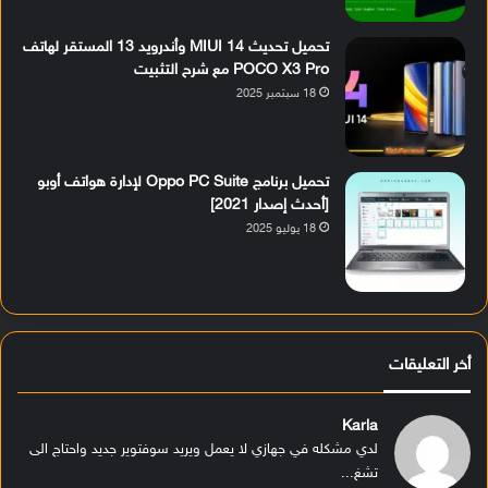
تحميل تحديث MIUI 14 وأندرويد 13 المستقر لهاتف
POCO X3 Pro مع شرح التثبيت
18 سبتمبر 2025
تحميل برنامج Oppo PC Suite لإدارة هواتف أوبو
[أحدث إصدار 2021]
18 يوليو 2025
أخر التعليقات
Karla
لدي مشكله في جهازي لا يعمل ويريد سوفتوير جديد واحتاج الى
تشغ...