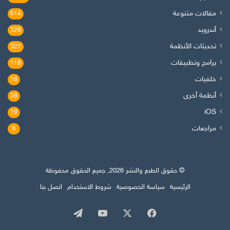
مقالات متنوعة
614
أندرويد
328
تحديثات الأنظمة
327
برامج وتطبيقات
118
خلفيات
78
أنظمة أخرى
38
iOS
19
مراجعات
6
© حقوق الطبع والنشر 2026, جميع الحقوق محفوظة
الرئيسية
سياسة الخصوصية
شروط الاستخدام
اتصل بنا
‫X
فيسبوك
‫YouTube
تيلقرام