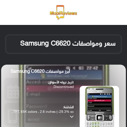
القائمة
تسجيل ا
الو
سعر ومواصفات Samsung C6620
أبرز مواصفات Samsung C6620
تاريخ نزوله الأسواق:
Discontinued
الشاشة:
TFT, 65K colors ، 2.6 inches (~29.3% sc...