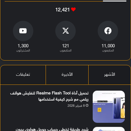
12٬421
1٬300
121
11٬000
المتابعون
المتابعون
المشتركون
الأشهر
الأخيرة
تعليقات
تحميل أداة Realme Flash Tool لتفليش هواتف
ريلمي مع شرح كيفية استخدامها
8 فبراير 2026
شرح طريقة تخطي حساب جوجل هواوي بدون