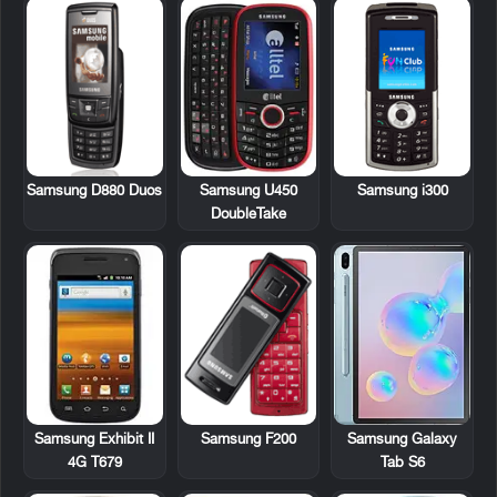
Samsung D880 Duos
Samsung U450
Samsung i300
DoubleTake
Samsung Exhibit II
Samsung F200
Samsung Galaxy
4G T679
Tab S6