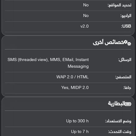
تحديد المواقع
:
No
الراديو:
No
v2.0
:
USB
خصائص أخرى
الرسائل:
SMS (threaded view), MMS, EMail, Instant
Messaging
المتصفح:
WAP 2.0 / HTML
جافا:
Yes, MIDP 2.0
البطارية
وضع الاستعداد:
Up to 300 h
وقت التحدث:
Up to 7 h