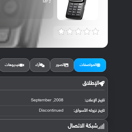
2 MP
المواصفات
الصور
آراء
فيديوهات
الإطلاق
تاريخ الإعلان:
2008, September
تاريخ نزوله الأسواق:
Discontinued
شبكة الاتصال