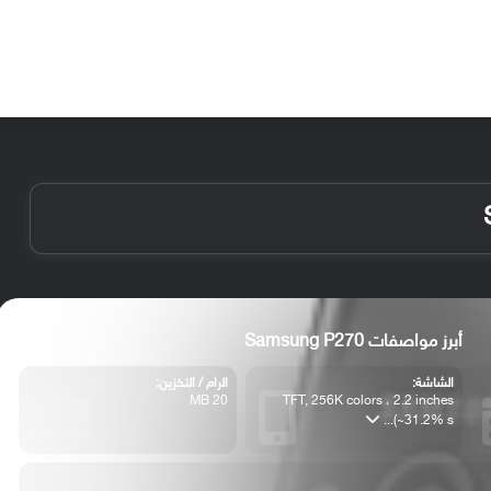
الأخبار
مقالات
الأجهزة
الأنظمة والتطبيقات
أبرز مواصفات Samsung P270
الشاشة:
الرام / التخزين:
20 MB
TFT, 256K colors ، 2.2 inches
(~31.2% s...