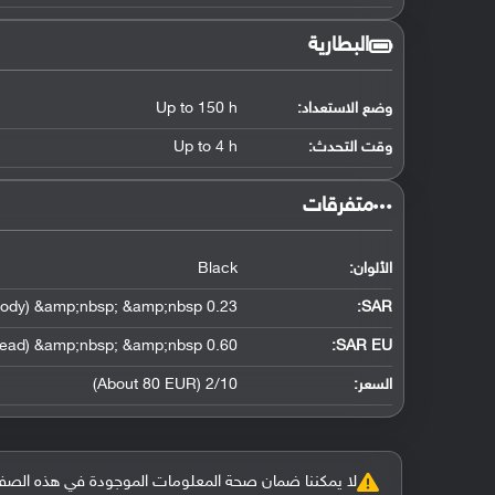
البطارية
وضع الاستعداد:
Up to 150 h
وقت التحدث:
Up to 4 h
‏متفرقات‏
الألوان:
Black
0.23 W/kg (head) &amp;nbsp; &amp;nbsp; 0.39 W/kg (body) &amp;nbsp; &amp;nbsp;
:
SAR
0.60 W/kg (head) &amp;nbsp; &amp;nbsp;
SAR EU:
السعر:
2/10 (About 80 EUR)
لا يمكننا ضمان صحة المعلومات الموجودة في هذه الصفحة بنسبة 100%، وفي حالة و