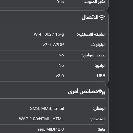
مكبر الصوت:
Yes
الاتصال
الشبكة اللاسلكية:
Wi-Fi 802.11b/g
البلوتوث
:
v2.0, A2DP
تحديد المواقع
:
No
الراديو:
No
v2.0
:
USB
خصائص أخرى
الرسائل:
SMS, MMS, Email
المتصفح:
WAP 2.0/xHTML, HTML
جافا:
Yes, MIDP 2.0