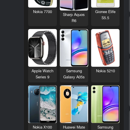
Nokia 7700
Gionee Elife
Sharp Aquos
S5.5
R6
Nokia 5210
Apple Watch
Samsung
Series 9
Galaxy A05s
Nokia X100
Huawei Mate
Samsung