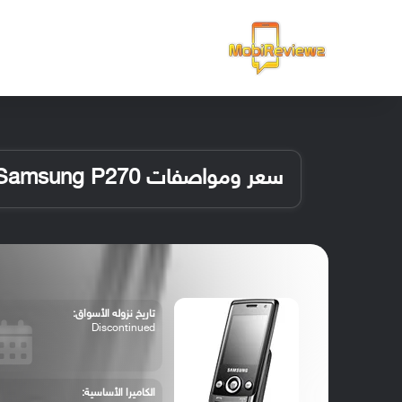
الرئيسية
سعر ومواصفات Samsung P270
تاريخ نزوله الأسواق:
Discontinued
الكاميرا الأساسية: