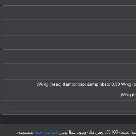
جود خطأ يُرجى
التواصل معنا
لتصحيحه.