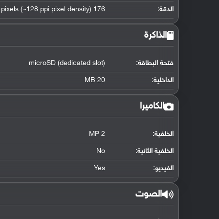
الدقة:
176 x 220 pixels (~128 ppi pixel density)
الذاكرة
فتحة البطاقة:
microSD (dedicated slot)
الداخلية:
20 MB
الكاميرا
الخلفية:
2 MP
الخلفية الثانية:
No
الفيديو:
Yes
الصوت