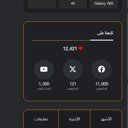
40
Galaxy A05
تابعنا على
12٬421
1٬300
121
11٬000
المتابعون
المتابعون
المشتركون
الأشهر
الأخيرة
تعليقات