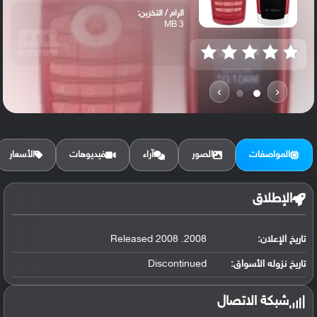
الرام / التخزين:
3 MB
›
‹
المواصفات
الصور
آراء
فيديوهات
الأسعار
الإطلاق
تاريخ الإعلان:
2008. Released 2008
تاريخ نزوله الأسواق:
Discontinued
شبكة الاتصال