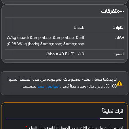
‏متفرقات‏
الألوان:
Black
0.58 W/kg (head) &amp;nbsp; &amp;nbsp;
:
SAR
0.28 W/kg (body) &amp;nbsp; &amp;nbsp;
السعر:
1/10 (About 40 EUR)
لا يمكننا ضمان صحة المعلومات الموجودة في هذه الصفحة بنسبة
100%، وفي حالة وجود خطأ يُرجى
التواصل معنا
لتصحيحه.
اترك تعليقاً
لن يتم نشر عنوان بريدك الإلكتروني.
الحقول الإلزامية مشار إليها بـ
*