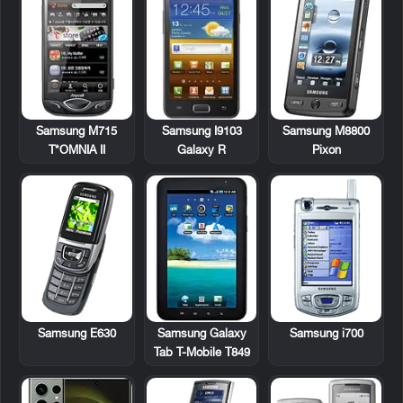
Samsung M715
Samsung I9103
Samsung M8800
T*OMNIA II
Galaxy R
Pixon
Samsung E630
Samsung Galaxy
Samsung i700
Tab T-Mobile T849