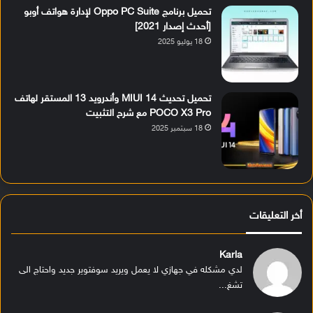
تحميل برنامج Oppo PC Suite لإدارة هواتف أوبو
[أحدث إصدار 2021]
18 يوليو 2025
تحميل تحديث MIUI 14 وأندرويد 13 المستقر لهاتف
POCO X3 Pro مع شرح التثبيت
18 سبتمبر 2025
أخر التعليقات
Karla
لدي مشكله في جهازي لا يعمل ويريد سوفتوير جديد واحتاج الى
تشغ...