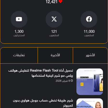
12٬421
1٬300
121
11٬000
المتابعون
المتابعون
المشتركون
الأشهر
الأخيرة
تعليقات
تحميل أداة Realme Flash Tool لتفليش هواتف
ريلمي مع شرح كيفية استخدامها
8 فبراير 2026
شرح طريقة تخطي حساب جوجل هواوي بدون
كمبيوتر