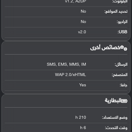
البلوتوث
:
v1.2, A2DP
تحديد المواقع
:
No
الراديو:
No
v2.0
:
USB
خصائص أخرى
الرسائل:
SMS, EMS, MMS, IM
المتصفح:
WAP 2.0/xHTML
جافا:
Yes
البطارية
وضع الاستعداد:
210 h
وقت التحدث:
6 h