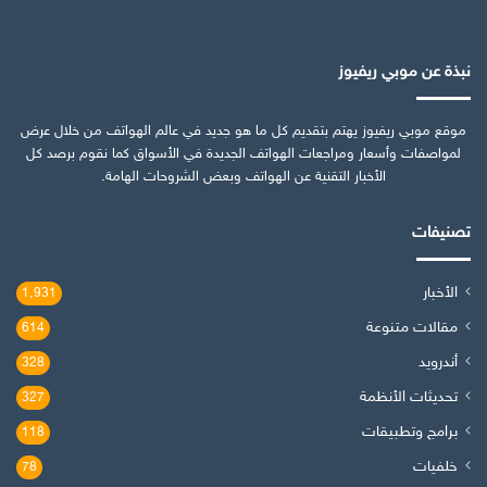
نبذة عن موبي ريفيوز
موقع موبي ريفيوز يهتم بتقديم كل ما هو جديد في عالم الهواتف من خلال عرض
لمواصفات وأسعار ومراجعات الهواتف الجديدة في الأسواق كما نقوم برصد كل
الأخبار التقنية عن الهواتف وبعض الشروحات الهامة.
تصنيفات
الأخبار
1٬931
مقالات متنوعة
614
أندرويد
328
تحديثات الأنظمة
327
برامج وتطبيقات
118
خلفيات
78