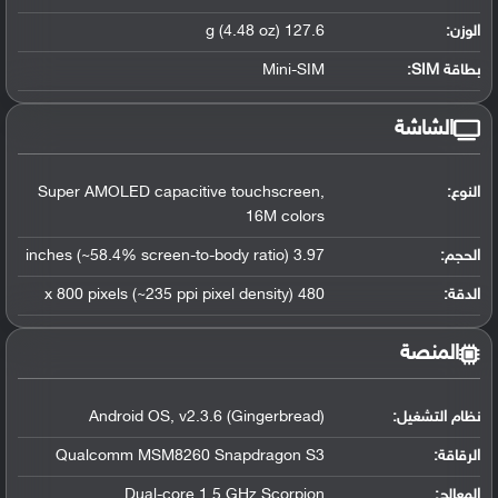
الوزن:
127.6 g (4.48 oz)
بطاقة SIM:
Mini-SIM
الشاشة
النوع:
Super AMOLED capacitive touchscreen,
16M colors
الحجم:
3.97 inches (~58.4% screen-to-body ratio)
الدقة:
480 x 800 pixels (~235 ppi pixel density)
المنصة
نظام التشغيل
:
Android OS, v2.3.6 (Gingerbread)
الرقاقة
:
Qualcomm MSM8260 Snapdragon S3
المعالج
:
Dual-core 1.5 GHz Scorpion