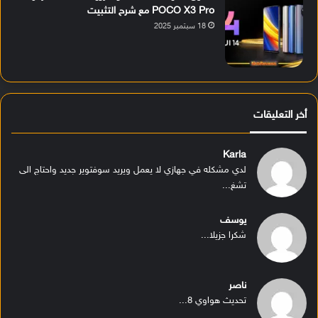
POCO X3 Pro مع شرح التثبيت
18 سبتمبر 2025
أخر التعليقات
Karla
لدي مشكله في جهازي لا يعمل ويريد سوفتوير جديد واحتاج الى
تشغ...
يوسف
شكرا جزيلا...
ناصر
تحديث هواوي 8...