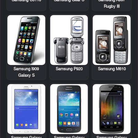
Samsung C3110
Samsung A997
Samsung Gear S
Rugby III
Samsung I909
Samsung P920
Samsung M610
Galaxy S