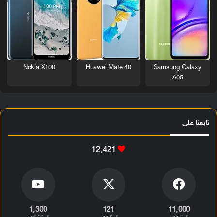
Nokia X100
Huawei Mate 40
Samsung Galaxy
A05
تابعنا على
12٬421
1٬300
121
11٬000