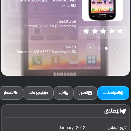
Super AMOLED capacitive touchscreen,
16M...
نظام التشغيل:
Android OS, v2.3.6 (Gingerbread)
›
‹
الرقاقة:
Qualcomm MSM8260 Snapdragon S3
الرام / التخزين:
3 GB internal, 1 GB RAM
المواصفات
الصور
آراء
فيديوهات
الأسعار
الكاميرا الأساسية:
5 MP, autofocus, LED flash
الإطلاق
تاريخ الإعلان:
2012, January