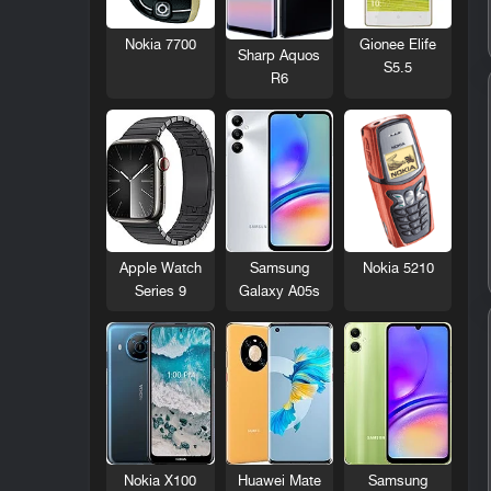
Nokia 7700
Gionee Elife
Sharp Aquos
S5.5
R6
Nokia 5210
Apple Watch
Samsung
Series 9
Galaxy A05s
Nokia X100
Huawei Mate
Samsung