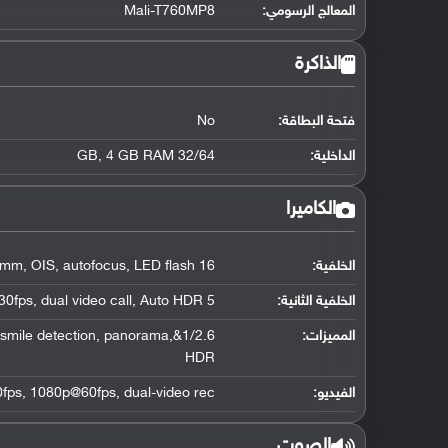
المعالج الرسومي
:
Mali-T760MP8
الذاكرة
فتحة البطاقة:
No
الداخلية:
32/64 GB, 4 GB RAM
الكاميرا
الخلفية:
16 MP, f/1.9, 28mm, OIS, autofocus, LED flash
الخلفية الثانية:
5 MP, f/1.9, 22mm, 1440p@30fps, dual video call, Auto HDR
المميزات:
ce/smile detection, panorama,
HDR
الفيديو:
ps, 1080p@60fps, dual-video rec.
الصوت