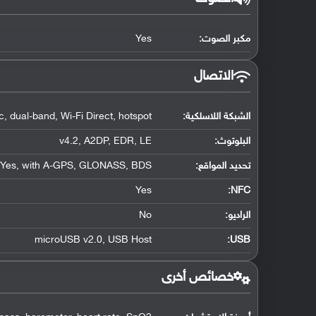
مكبر الصوت:
Yes
الاتصال
الشبكة اللاسلكية:
, dual-band, Wi-Fi Direct, hotspot
البلوتوث
:
v4.2, A2DP, EDR, LE
تحديد المواقع
:
Yes, with A-GPS, GLONASS, BDS
Yes
:
NFC
الراديو:
No
microUSB v2.0, USB Host
:
USB
خصائص أخرى