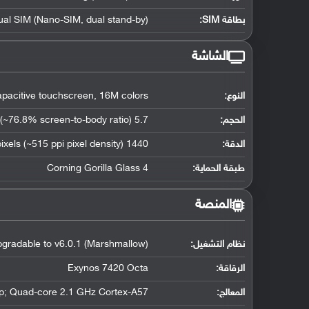
بطاقة SIM:
ual SIM (Nano-SIM, dual stand-by)
الشاشة
النوع:
acitive touchscreen, 16M colors
الحجم:
5.7 inches (~76.8% screen-to-body ratio)
الدقة:
1440 x 2560 pixels (~515 ppi pixel density)
طبقة الحماية:
Corning Gorilla Glass 4
المنصة
نظام التشغيل
:
upgradable to v6.0.1 (Marshmallow)
الرقاقة
:
Exynos 7420 Octa
المعالج
:
p; Quad-core 2.1 GHz Cortex-A57