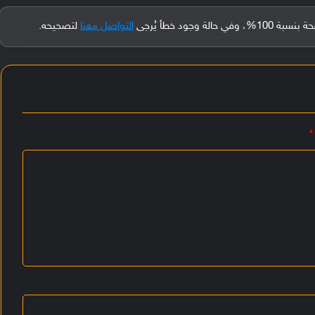
جود خطأ يُرجى
التواصل معنا
لتصحيحه.
*