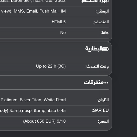
أجهزة الاستشعار:
mpass, barometer, heart rate, SpO2
الرسائل:
view), MMS, Email, Push Mail, IM
المتصفح:
HTML5
جافا:
No
البطارية
وقت التحدث:
Up to 22 h (3G)
‏متفرقات‏
الألوان:
Platinum, Silver Titan, White Pearl
0.45 W/kg (head) &amp;nbsp; &amp;nbsp; 0.58 W/kg (body) &amp;nbsp; &amp;nbsp;
SAR EU:
السعر:
9/10 (About 650 EUR)