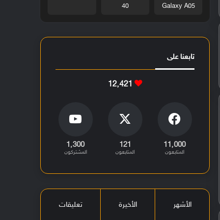
40
Galaxy A05
تابعنا على
12٬421
1٬300
121
11٬000
المتابعون
المتابعون
المشتركون
الأشهر
الأخيرة
تعليقات