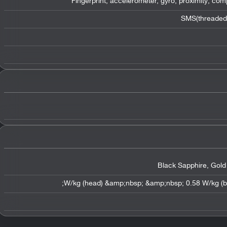
Fingerprint, accelerometer, gyro, proximity, co
SMS(threaded 
Black Sapphire, Gold 