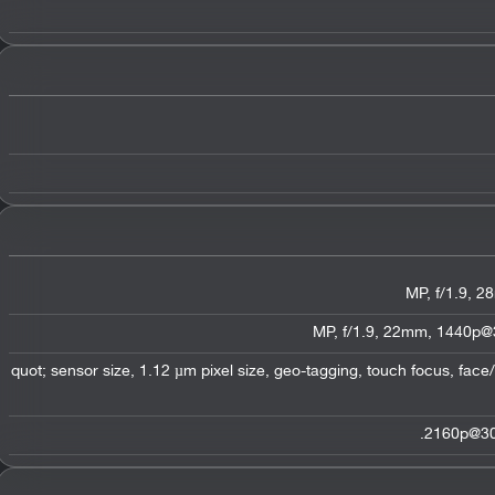
1/2.6&quot; sensor size, 1.12 µm pixel size, geo-tagging, touch focus, fa
2160p@30f