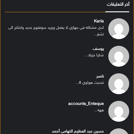
أخر التعليقات
Karla
لدي مشكله في جهازي لا يعمل ويريد سوفتوير جديد واحتاج الى
تشغ...
يوسف
شكرا جزيلا...
ناصر
تحديث هواوي 8...
accounts_Enteque
ههه...
حسين عبد العظيم التهامى أحمد