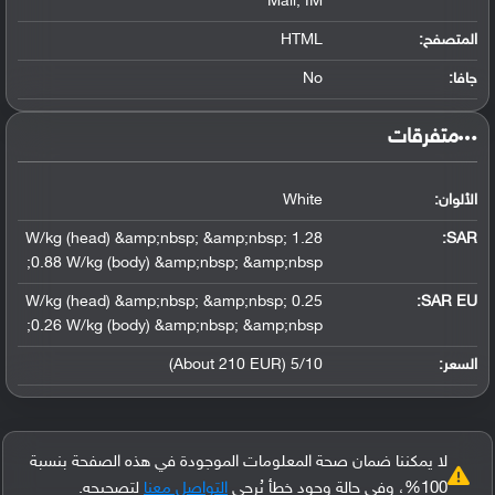
Mail, IM
المتصفح:
HTML
جافا:
No
‏متفرقات‏
الألوان:
White
1.28 W/kg (head) &amp;nbsp; &amp;nbsp;
:
SAR
0.88 W/kg (body) &amp;nbsp; &amp;nbsp;
0.25 W/kg (head) &amp;nbsp; &amp;nbsp;
SAR EU:
0.26 W/kg (body) &amp;nbsp; &amp;nbsp;
السعر:
5/10 (About 210 EUR)
لا يمكننا ضمان صحة المعلومات الموجودة في هذه الصفحة بنسبة
100%، وفي حالة وجود خطأ يُرجى
التواصل معنا
لتصحيحه.