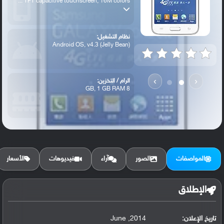
TFT capacitive touchscreen, 16M colors ...
نظام التشغيل:
Android OS, v4.3 (Jelly Bean)
›
‹
الرام / التخزين:
8 GB, 1 GB RAM
الكاميرا الأساسية:
5 MP, autofocus, LED flash
المواصفات
الصور
آراء
فيديوهات
الأسعار
الإطلاق
تاريخ الإعلان:
2014, June