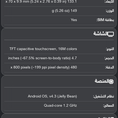
الأبعاد:
133.1 x 70 x 9.9 mm (5.24 x 2.76 x 0.39 in)
الوزن:
149 g (5.26 oz)
بطاقة SIM:
Yes
الشاشة
النوع:
TFT capacitive touchscreen, 16M colors
الحجم:
4.7 inches (~67.5% screen-to-body ratio)
الدقة:
480 x 800 pixels (~199 ppi pixel density)
المنصة
نظام التشغيل
:
Android OS, v4.3 (Jelly Bean)
المعالج
:
Quad-core 1.2 GHz