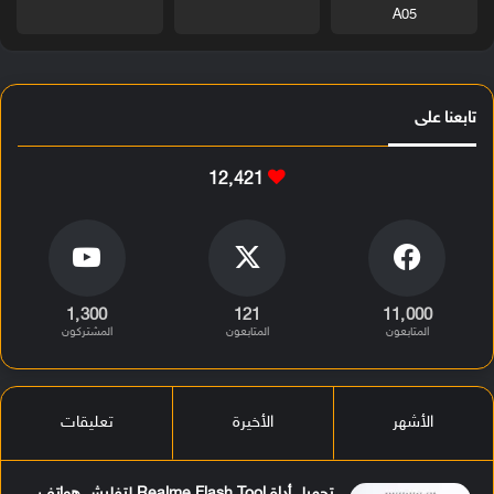
A05
تابعنا على
12٬421
1٬300
121
11٬000
المتابعون
المتابعون
المشتركون
الأشهر
الأخيرة
تعليقات
تحميل أداة Realme Flash Tool لتفليش هواتف