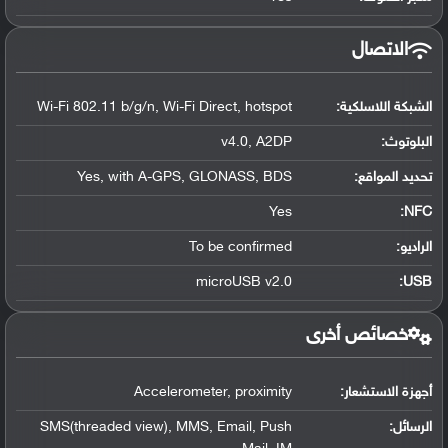
الاتصال
الشبكة اللاسلكية:
Wi-Fi 802.11 b/g/n, Wi-Fi Direct, hotspot
البلوتوث
:
v4.0, A2DP
تحديد المواقع
:
Yes, with A-GPS, GLONASS, BDS
Yes
:
NFC
الراديو:
To be confirmed
microUSB v2.0
:
USB
خصائص أخرى
أجهزة الاستشعار:
Accelerometer, proximity
الرسائل:
SMS(threaded view), MMS, Email, Push