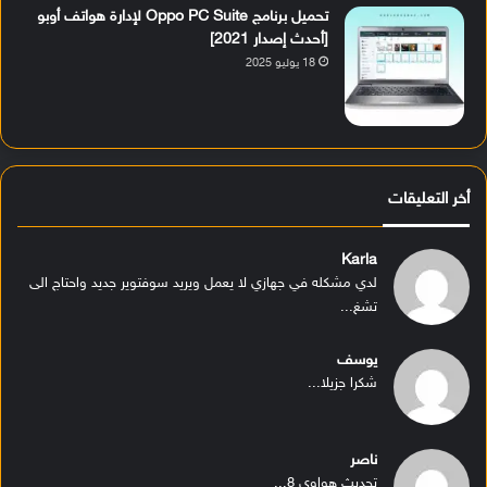
تحميل برنامج Oppo PC Suite لإدارة هواتف أوبو
[أحدث إصدار 2021]
18 يوليو 2025
أخر التعليقات
Karla
لدي مشكله في جهازي لا يعمل ويريد سوفتوير جديد واحتاج الى
تشغ...
يوسف
شكرا جزيلا...
ناصر
تحديث هواوي 8...