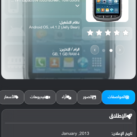
TFT capacitive touchscreen, 16M colors ...
نظام التشغيل:
Android OS, v4.1.2 (Jelly Bean)
›
‹
الرام / التخزين:
4 GB, 1 GB RAM
الكاميرا الأساسية:
5 MP, autofocus, LED flash,
المواصفات
الصور
آراء
فيديوهات
الأسعار
الإطلاق
تاريخ الإعلان:
2013, January