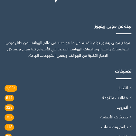
نبذة عن موبي ريفيوز
موقع موبي ريفيوز يهتم بتقديم كل ما هو جديد في عالم الهواتف من خلال عرض
لمواصفات وأسعار ومراجعات الهواتف الجديدة في الأسواق كما نقوم برصد كل
الأخبار التقنية عن الهواتف وبعض الشروحات الهامة.
تصنيفات
الأخبار
1٬931
مقالات متنوعة
614
أندرويد
328
تحديثات الأنظمة
327
برامج وتطبيقات
118