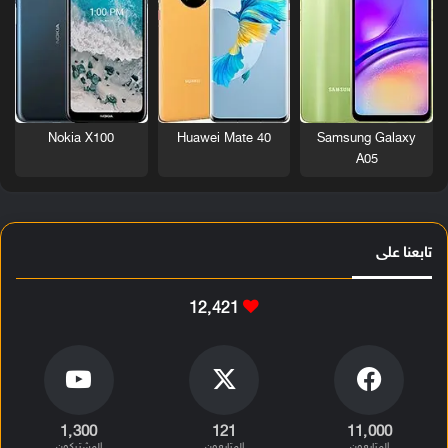
Nokia X100
Huawei Mate 40
Samsung Galaxy
A05
تابعنا على
12٬421
1٬300
121
11٬000
المتابعون
المتابعون
المشتركون