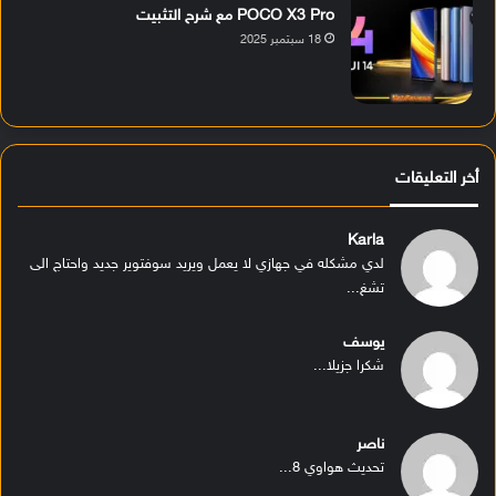
POCO X3 Pro مع شرح التثبيت
18 سبتمبر 2025
أخر التعليقات
Karla
لدي مشكله في جهازي لا يعمل ويريد سوفتوير جديد واحتاج الى
تشغ...
يوسف
شكرا جزيلا...
ناصر
تحديث هواوي 8...