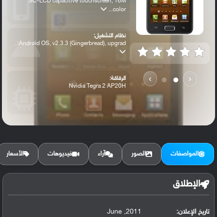
SC-LCD capacitive touchscreen, 16M
color...
نظام التشغيل:
Android OS, v2.3.3 (Gingerbread), upgrad...
›
‹
الرقاقة:
Nvidia Tegra 2 AP20H
الرام / التخزين:
8 GB, 1 GB RAM
المواصفات
الصور
آراء
فيديوهات
الأسعار
الكاميرا الأساسية:
5 MP, autofocus, LED flash,
الإطلاق
تاريخ الإعلان:
2011, June