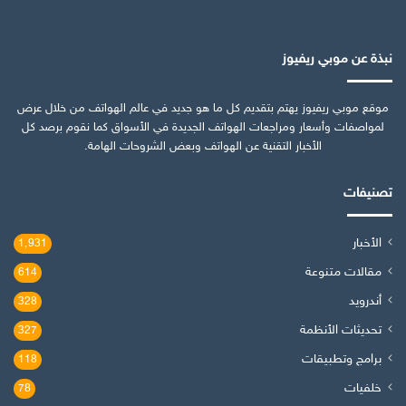
نبذة عن موبي ريفيوز
موقع موبي ريفيوز يهتم بتقديم كل ما هو جديد في عالم الهواتف من خلال عرض
لمواصفات وأسعار ومراجعات الهواتف الجديدة في الأسواق كما نقوم برصد كل
الأخبار التقنية عن الهواتف وبعض الشروحات الهامة.
تصنيفات
الأخبار
1٬931
مقالات متنوعة
614
أندرويد
328
تحديثات الأنظمة
327
برامج وتطبيقات
118
خلفيات
78