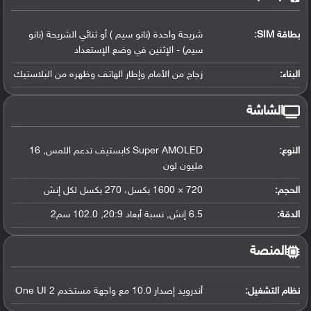
بطاقة SIM:
شريحة واحدة (نانو سيم ) أو ثنائي الشريحة (نانو
سيم) - الإثنين في وضع الإستعداد
البناء:
زجاج من الأمام وإطار الهاتف وظهره من البلاستيك
الشاشة
النوع:
Super AMOLED كابستيف تدعم اللمس, 16
مليون لون
الحجم:
720 × 1600 بكسل، 270 بكسل لكل إنش
الدقة:
6.5 إنش, نسبة أبعاد 20:9, 102.0 سم2
المنصة
نظام التشغيل
:
أندرويد إصدار 10.0 مع واجهة مستخدم One UI 2