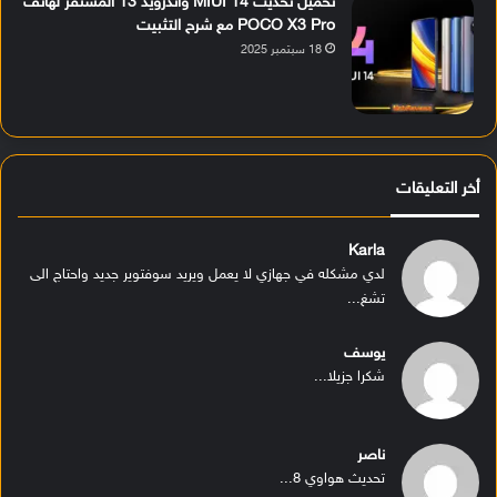
تحميل تحديث MIUI 14 وأندرويد 13 المستقر لهاتف
POCO X3 Pro مع شرح التثبيت
18 سبتمبر 2025
أخر التعليقات
Karla
لدي مشكله في جهازي لا يعمل ويريد سوفتوير جديد واحتاج الى
تشغ...
يوسف
شكرا جزيلا...
ناصر
تحديث هواوي 8...