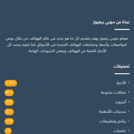
نبذة عن موبي ريفيوز
موقع موبي ريفيوز يهتم بتقديم كل ما هو جديد في عالم الهواتف من خلال عرض
لمواصفات وأسعار ومراجعات الهواتف الجديدة في الأسواق كما نقوم برصد كل
الأخبار التقنية عن الهواتف وبعض الشروحات الهامة.
تصنيفات
الأخبار
1٬931
مقالات متنوعة
614
أندرويد
328
تحديثات الأنظمة
327
برامج وتطبيقات
118
خلفيات
78