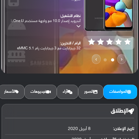
نظام التشغيل:
أندرويد إصدار 10.0 مع واجهة مستخدم One U...
الرام / التخزين:
32 جيجابايت مع 3 جيجابايت رام eMMC 5.1
›
‹
الكاميرا الأساسية:
عدسة واسعة بدقة 16 ميجابكسل ( كشف تلقائي...
المواصفات
الصور
آراء
فيديوهات
الأسعار
البطارية:
ليثيوم بوليمر سعة 4000 مللي أمبير, غير ق...
الإطلاق
تاريخ الإعلان:
8 أبريل 2020