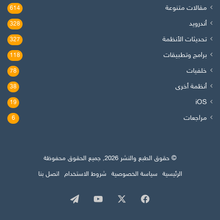
مقالات متنوعة
614
أندرويد
328
تحديثات الأنظمة
327
برامج وتطبيقات
118
خلفيات
78
أنظمة أخرى
38
iOS
19
مراجعات
6
© حقوق الطبع والنشر 2026, جميع الحقوق محفوظة
الرئيسية
سياسة الخصوصية
شروط الاستخدام
اتصل بنا
‫X
فيسبوك
‫YouTube
تيلقرام