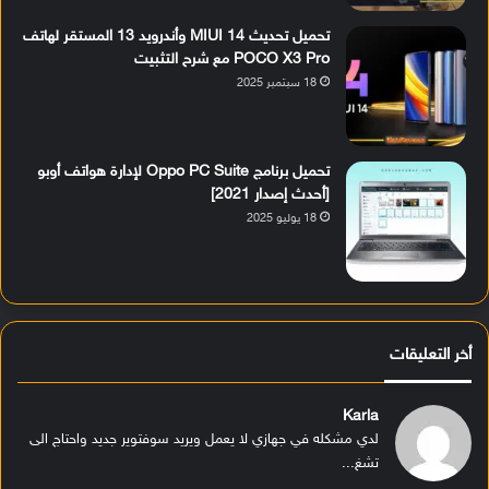
تحميل تحديث MIUI 14 وأندرويد 13 المستقر لهاتف
POCO X3 Pro مع شرح التثبيت
18 سبتمبر 2025
تحميل برنامج Oppo PC Suite لإدارة هواتف أوبو
[أحدث إصدار 2021]
18 يوليو 2025
أخر التعليقات
Karla
لدي مشكله في جهازي لا يعمل ويريد سوفتوير جديد واحتاج الى
تشغ...