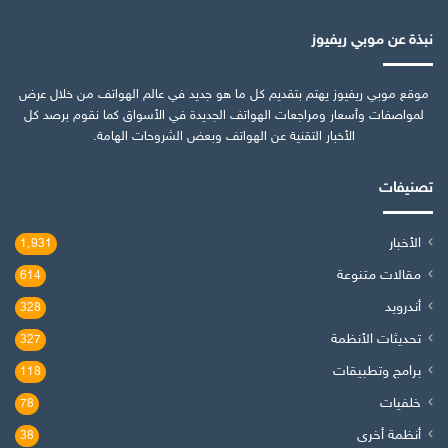
نبذة عن موبي ريفيوز
موقع موبي ريفيوز يهتم بتقديم كل ما هو جديد في عالم الهواتف من خلال عرض
لمواصفات وأسعار ومراجعات الهواتف الجديدة في الأسواق كما نقوم برصد كل
الأخبار التقنية عن الهواتف وبعض الشروحات الهامة.
تصنيفات
الأخبار
1٬931
مقالات متنوعة
614
أندرويد
328
تحديثات الأنظمة
327
برامج وتطبيقات
118
خلفيات
78
أنظمة أخرى
38