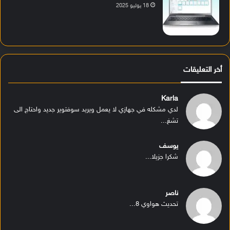
18 يوليو 2025
أخر التعليقات
Karla
لدي مشكله في جهازي لا يعمل ويريد سوفتوير جديد واحتاج الى
تشغ...
يوسف
شكرا جزيلا...
ناصر
تحديث هواوي 8...