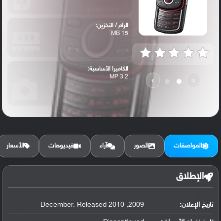
الرام / التخزين:
15 MB
الكاميرا الأساسية:
3.2 MP
›
‹
المواصفات
الصور
آراء
فيديوهات
الأسعار
الإطلاق
تاريخ الإعلان:
2009, December. Released 2010