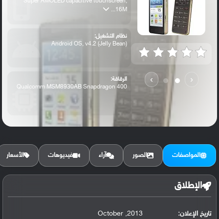
Super AMOLED capacitive touchscreen,
16M...
نظام التشغيل:
Android OS, v4.2 (Jelly Bean)
›
‹
الرقاقة:
Qualcomm MSM8930AB Snapdragon 400
الرام / التخزين:
16 GB, 1.5 GB RAM
المواصفات
الصور
آراء
فيديوهات
الأسعار
الكاميرا الأساسية:
8 MP, autofocus, LED flash
الإطلاق
تاريخ الإعلان:
2013, October