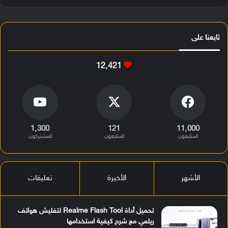
تابعنا على
12٬421
1٬300
121
11٬000
المتابعون
المتابعون
المشتركون
الأشهر
الأخيرة
تعليقات
تحميل أداة Realme Flash Tool لتفليش هواتف
ريلمي مع شرح كيفية استخدامها