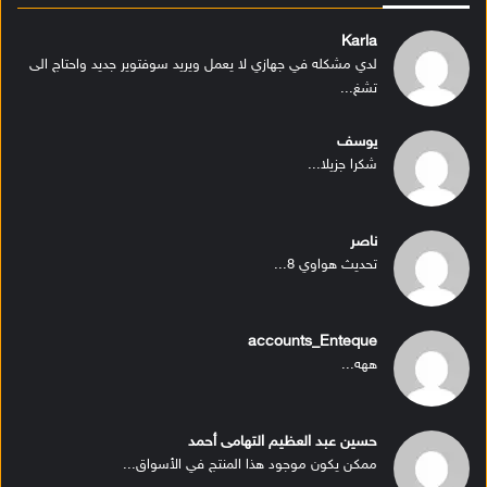
Karla
لدي مشكله في جهازي لا يعمل ويريد سوفتوير جديد واحتاج الى
تشغ...
يوسف
شكرا جزيلا...
ناصر
تحديث هواوي 8...
accounts_Enteque
ههه...
حسين عبد العظيم التهامى أحمد
ممكن يكون موجود هذا المنتج في الأسواق...