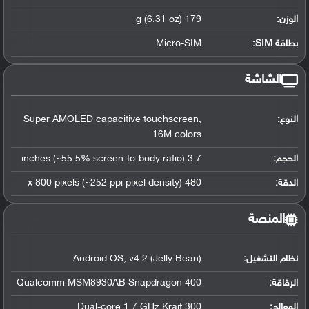
الوزن:
179 g (6.31 oz)
بطاقة SIM:
Micro-SIM
الشاشة
النوع:
Super AMOLED capacitive touchscreen,
16M colors
الحجم:
3.7 inches (~55.5% screen-to-body ratio)
الدقة:
480 x 800 pixels (~252 ppi pixel density)
المنصة
نظام التشغيل
:
Android OS, v4.2 (Jelly Bean)
الرقاقة
:
Qualcomm MSM8930AB Snapdragon 400
المعالج
:
Dual-core 1.7 GHz Krait 300