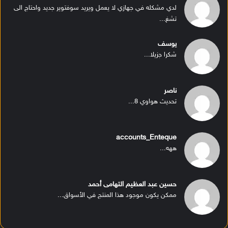
لدي مشكله في جهازي لا يعمل ويريد سوفتوير جديد واحتاج الى
تشغ...
يوسف
شكرا جزيلا...
ناصر
تحديث هواوي 8...
accounts_Enteque
ههه...
حسين عبد العظيم التهامى أحمد
ممكن يكون موجود هذا المنتج في الأسواق...