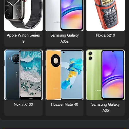
Nokia 5210
Apple Watch Series
Samsung Galaxy
9
A05s
Nokia X100
Huawei Mate 40
Samsung Galaxy
A05