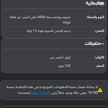
البطارية
النوع والسعة:
ليثيوم بوليمر سعة 6000 مللي أمبير, غير قابلة
للإزالة
الشحن:
يدعم الشحن السريع بقوة 15 واط
‏متفرقات‏
الألوان:
أزرق, أخضر, بني
السعر:
150 يورو
لا يمكننا ضمان صحة المعلومات الموجودة في هذه الصفحة بنسبة
100%، وفي حالة وجود خطأ يُرجى
التواصل معنا
لتصحيحه.