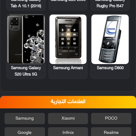
Samsung i225 Exec
Samsung Galaxy
Samsung Galaxy
Rugby Pro I547
Tab A 10.1 (2016)
Samsung Armani
Samsung D800
Samsung Galaxy
S20 Ultra 5G
العلامات التجارية
Samsung
Xiaomi
POCO
Google
Infinix
Realme