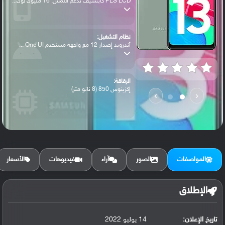
PLS LCD كابستيف تدعم اللمس, 16 مليون لون...
نظام التشغيل:
أندرويد إصدار 12 مع واجهة مستخدم One UI ...
الرقاقة:
إكزينوس 850 (8 نانو متر)
›
‹
الرام / التخزين:
64 جيجابايت مع 4 جيجابايت رام أو 128 جيج...
المواصفات
الصور
آراء
فيديوهات
الأسعار
الكاميرا الأساسية:
عدسة واسعة بدقة 50 ميجابكسل (فتحة عدسة f...
الإطلاق
تاريخ الإعلان:
14 يوليو 2022
البطارية: