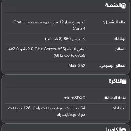
المنصة
نظام التشغيل
:
أندرويد إصدار 12 مع واجهة مستخدم One UI
Core 4
الرقاقة
:
إكزينوس 850 (8 نانو متر)
المعالج
:
ثماني النواة (4x2.0 GHz Cortex-A55 و 4x2.0
GHz Cortex-A55)
المعالج الرسومي
:
Mali-G52
الذاكرة
فتحة البطاقة:
microSDXC
الداخلية:
64 جيجابايت مع 4 جيجابايت رام أو 128 جيجابايت
مع 6 جيجابايت رام
الكاميرا