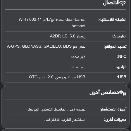
الاتصال
الشبكة اللاسلكية:
Wi-Fi 802.11 a/b/g/n/ac, dual-band,
hotspot
البلوتوث
:
إصدار 5.0, A2DP, LE
تحديد المواقع
:
نعم, مع A-GPS, GLONASS, GALILEO, BDS
NFC
:
غير محدد
الراديو:
غير محدد
USB
:
USB من النوع سي 2.0, دعم OTG
خصائص أخرى
أجهزة الاستشعار:
بصمة (على الجانب), التسارع, البوصلة
مميزات أخرى:
استشعار القرب الافتراضي