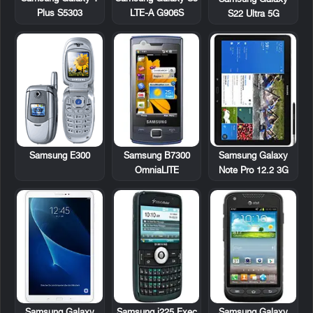
Plus S5303
LTE-A G906S
S22 Ultra 5G
Samsung E300
Samsung B7300
Samsung Galaxy
OmniaLITE
Note Pro 12.2 3G