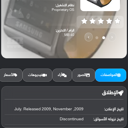
نظام التشغيل:
Proprietary OS
الرام / التخزين:
40 MB
›
‹
المواصفات
الصور
آراء
فيديوهات
الأسعار
الإطلاق
تاريخ الإعلان:
2009, July. Released 2009, November
تاريخ نزوله الأسواق:
Discontinued