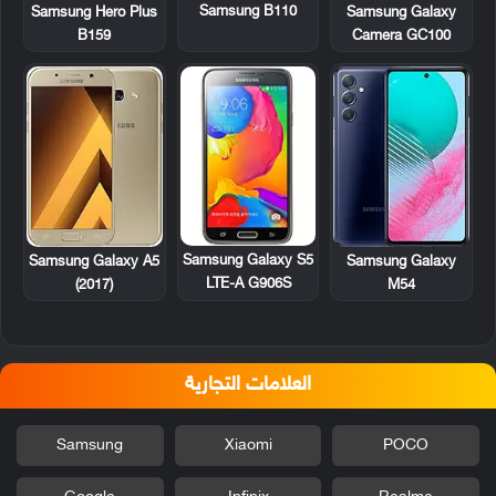
Samsung B110
Samsung Hero Plus
Samsung Galaxy
B159
Camera GC100
Samsung Galaxy S5
Samsung Galaxy A5
Samsung Galaxy
LTE-A G906S
(2017)
M54
العلامات التجارية
Samsung
Xiaomi
POCO