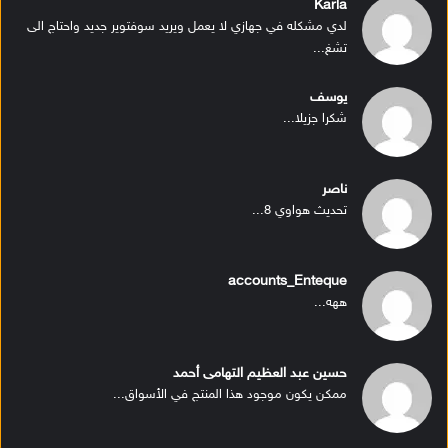
Karla
لدي مشكله في جهازي لا يعمل ويريد سوفتوير جديد واحتاج الى
تشغ...
يوسف
شكرا جزيلا...
ناصر
تحديث هواوي 8...
accounts_Enteque
ههه...
حسين عبد العظيم التهامى أحمد
ممكن يكون موجود هذا المنتج في الأسواق...