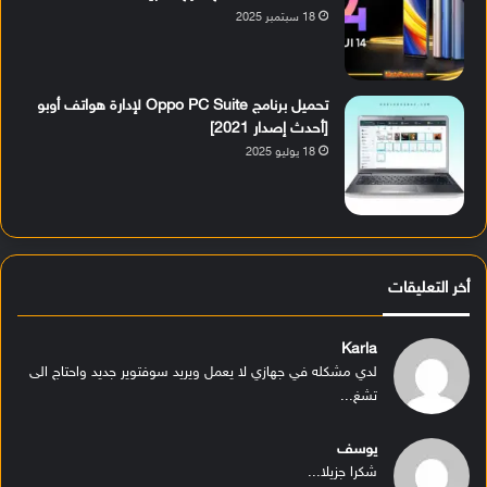
18 سبتمبر 2025
تحميل برنامج Oppo PC Suite لإدارة هواتف أوبو
[أحدث إصدار 2021]
18 يوليو 2025
أخر التعليقات
Karla
لدي مشكله في جهازي لا يعمل ويريد سوفتوير جديد واحتاج الى
تشغ...
يوسف
شكرا جزيلا...