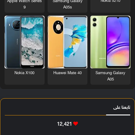
Nokia 5210
Apple Watch Series
Samsung Galaxy
9
A05s
Nokia X100
Huawei Mate 40
Samsung Galaxy
A05
تابعنا على
12٬421