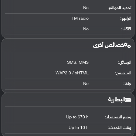
تحديد المواقع
:
No
الراديو:
FM radio
No
:
USB
خصائص أخرى
الرسائل:
SMS, MMS
المتصفح:
WAP2.0 / xHTML
جافا:
No
البطارية
وضع الاستعداد:
Up to 670 h
وقت التحدث:
Up to 10 h