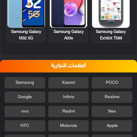
Samsung Galaxy
Samsung Galaxy
Samsung Galaxy
Exhibit T599
M32 5G
A03s
العلامات التجارية
Samsung
Xiaomi
POCO
Google
Infinix
Realme
vivo
Redmi
Nex
HTC
Motorola
Apple