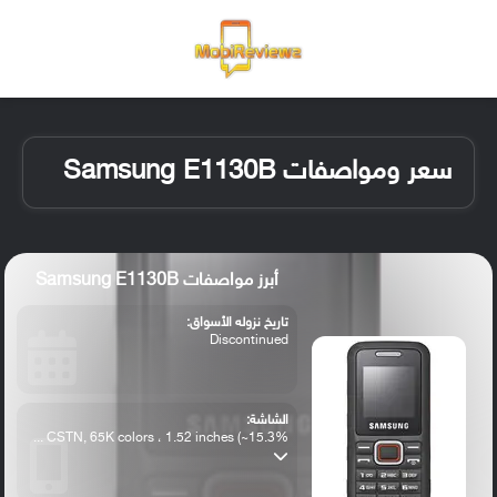
القائمة
تسجيل ا
الو
سعر ومواصفات Samsung E1130B
أبرز مواصفات Samsung E1130B
تاريخ نزوله الأسواق:
Discontinued
الشاشة:
CSTN, 65K colors ، 1.52 inches (~15.3% ...