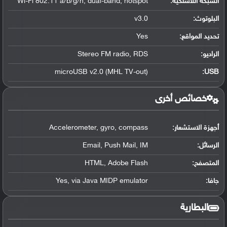
الشبكة اللاسلكية:
Wi-Fi 802.11 a/b/g/n, dual-band, hotspot
البلوتوث
:
v3.0
تحديد المواقع
:
Yes
الراديو:
Stereo FM radio, RDS
microUSB v2.0 (MHL TV-out)
:
USB
خصائص أخرى
أجهزة الاستشعار:
Accelerometer, gyro, compass
الرسائل:
Email, Push Mail, IM
المتصفح:
HTML, Adobe Flash
جافا:
Yes, via Java MIDP emulator
البطارية