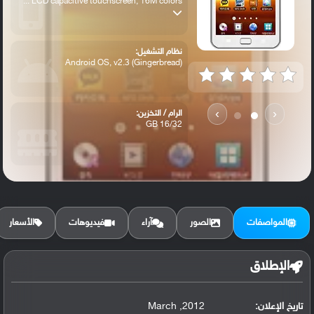
LCD capacitive touchscreen, 16M colors ...
نظام التشغيل:
Android OS, v2.3 (Gingerbread)
›
‹
الرام / التخزين:
16/32 GB
الكاميرا الأساسية:
5 MP, autofocus, LED flash
المواصفات
الصور
آراء
فيديوهات
الأسعار
الإطلاق
تاريخ الإعلان:
2012, March