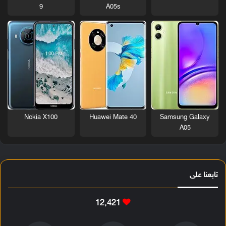
9
A05s
Nokia X100
Huawei Mate 40
Samsung Galaxy
A05
تابعنا على
12٬421