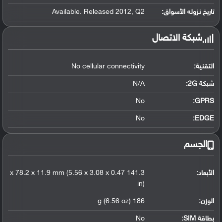
تاريخ نزوله الأسواق:
Available. Released 2012, Q2
شبكة الاتصال
التقنية:
No cellular connectivity
شبكة 2G:
N/A
No
GPRS:
No
EDGE:
الجسم
الأبعاد:
141.3 x 78.2 x 11.9 mm (5.56 x 3.08 x 0.47
in)
الوزن:
186 g (6.56 oz)
بطاقة SIM:
No