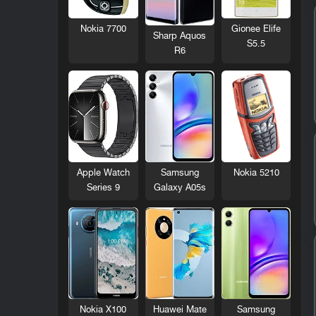
Nokia 7700
Gionee Elife
Sharp Aquos
S5.5
R6
Nokia 5210
Apple Watch
Samsung
Series 9
Galaxy A05s
Nokia X100
Huawei Mate
Samsung