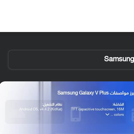
الأخبار
مقالات
الأجهزة
الأنظمة والتطبيقات
ز مواصفات Samsung Galaxy V Plus
الشاشة:
نظام التشغيل:
Android OS, v4.4.2 (KitKat)
TFT capacitive touchscreen, 16M
colors ...