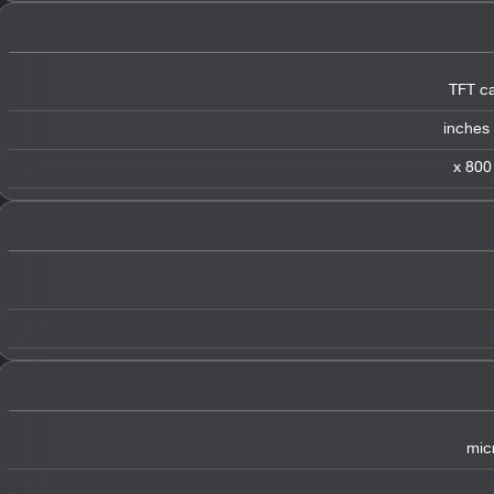
TFT ca
mic