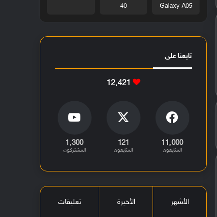
40
Galaxy A05
تابعنا على
12٬421
1٬300
121
11٬000
المتابعون
المتابعون
المشتركون
الأشهر
الأخيرة
تعليقات