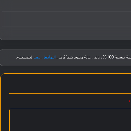
جود خطأ يُرجى
التواصل معنا
لتصحيحه.
*