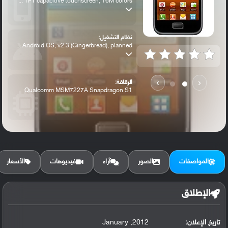
TFT capacitive touchscreen, 16M colors ...
نظام التشغيل:
Android OS, v2.3 (Gingerbread), planned ...
›
‹
الرقاقة:
Qualcomm MSM7227A Snapdragon S1
الرام / التخزين:
3 GB, 512 MB RAM
المواصفات
الصور
آراء
فيديوهات
الأسعار
الكاميرا الأساسية:
5 MP, autofocus, LED flash,
الإطلاق
تاريخ الإعلان:
2012, January