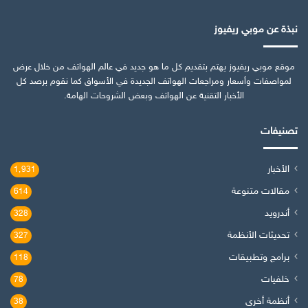
نبذة عن موبي ريفيوز
موقع موبي ريفيوز يهتم بتقديم كل ما هو جديد في عالم الهواتف من خلال عرض
لمواصفات وأسعار ومراجعات الهواتف الجديدة في الأسواق كما نقوم برصد كل
الأخبار التقنية عن الهواتف وبعض الشروحات الهامة.
تصنيفات
الأخبار
1٬931
مقالات متنوعة
614
أندرويد
328
تحديثات الأنظمة
327
برامج وتطبيقات
118
خلفيات
78
أنظمة أخرى
38