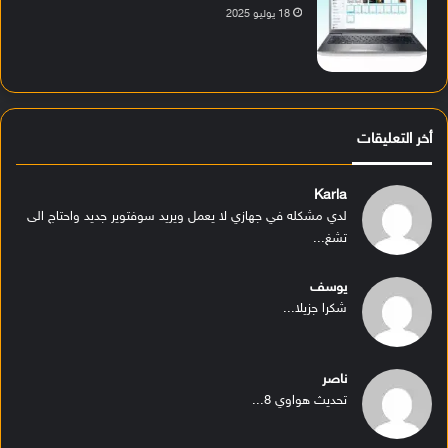
18 يوليو 2025
أخر التعليقات
Karla
لدي مشكله في جهازي لا يعمل ويريد سوفتوير جديد واحتاج الى
تشغ...
يوسف
شكرا جزيلا...
ناصر
تحديث هواوي 8...